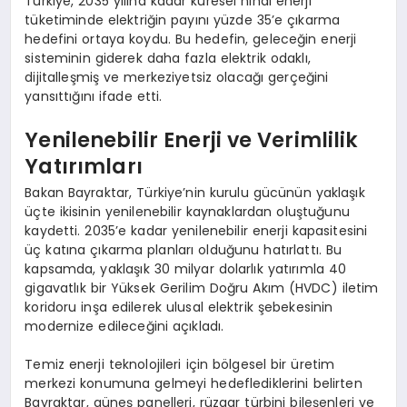
Türkiye, 2035 yılına kadar küresel nihai enerji
tüketiminde elektriğin payını yüzde 35’e çıkarma
hedefini ortaya koydu. Bu hedefin, geleceğin enerji
sisteminin giderek daha fazla elektrik odaklı,
dijitalleşmiş ve merkeziyetsiz olacağı gerçeğini
yansıttığını ifade etti.
Yenilenebilir Enerji ve Verimlilik
Yatırımları
Bakan Bayraktar, Türkiye’nin kurulu gücünün yaklaşık
üçte ikisinin yenilenebilir kaynaklardan oluştuğunu
kaydetti. 2035’e kadar yenilenebilir enerji kapasitesini
üç katına çıkarma planları olduğunu hatırlattı. Bu
kapsamda, yaklaşık 30 milyar dolarlık yatırımla 40
gigavatlık bir Yüksek Gerilim Doğru Akım (HVDC) iletim
koridoru inşa edilerek ulusal elektrik şebekesinin
modernize edileceğini açıkladı.
Temiz enerji teknolojileri için bölgesel bir üretim
merkezi konumuna gelmeyi hedeflediklerini belirten
Bayraktar, güneş panelleri, rüzgar türbini bileşenleri ve