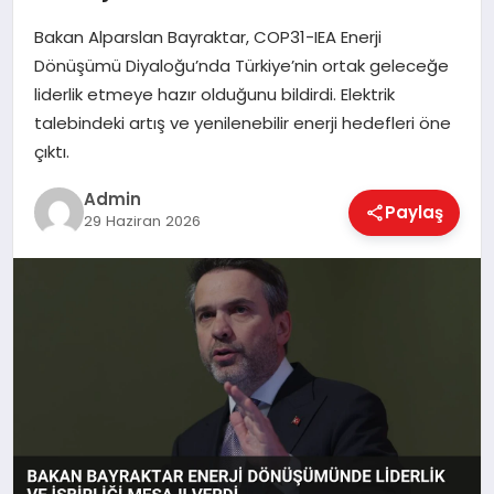
Bakan Alparslan Bayraktar, COP31-IEA Enerji
Dönüşümü Diyaloğu’nda Türkiye’nin ortak geleceğe
EKONOMI
liderlik etmeye hazır olduğunu bildirdi. Elektrik
talebindeki artış ve yenilenebilir enerji hedefleri öne
çıktı.
MAGAZIN
Admin
Paylaş
29 Haziran 2026
SAĞLIK
SPOR
TEKNOLOJI