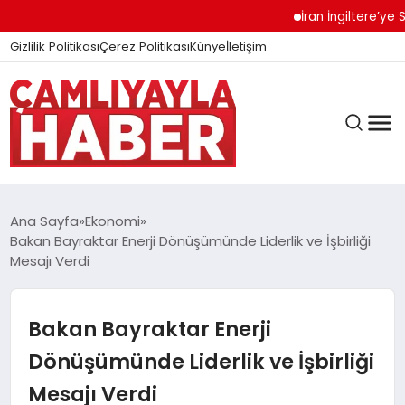
İran İngiltere’ye Sert U
Gizlilik Politikası
Çerez Politikası
Künye
İletişim
Ana Sayfa
Ekonomi
Bakan Bayraktar Enerji Dönüşümünde Liderlik ve İşbirliği
Mesajı Verdi
GÜNDEM
Bakan Bayraktar Enerji
DÜNYA
Dönüşümünde Liderlik ve İşbirliği
Mesajı Verdi
EĞITIM