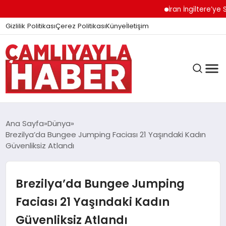
İran İngiltere’ye Sert 
Gizlilik Politikası
Çerez Politikası
Künye
İletişim
Ana Sayfa
Dünya
Brezilya’da Bungee Jumping Faciası 21 Yaşındaki Kadın
Güvenliksiz Atlandı
GÜNDEM
Brezilya’da Bungee Jumping
DÜNYA
Faciası 21 Yaşındaki Kadın
Güvenliksiz Atlandı
EĞITIM