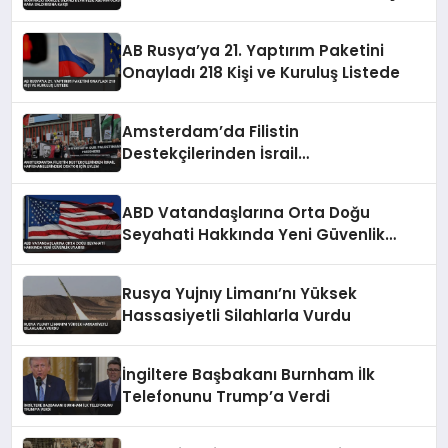
AB Rusya’ya 21. Yaptırım Paketini
Onayladı 218 Kişi ve Kuruluş Listede
Amsterdam’da Filistin
Destekçilerinden İsrail
Hapishanelerindeki Doktor İçin Eylem
ABD Vatandaşlarına Orta Doğu
Seyahati Hakkında Yeni Güvenlik
Uyarısı
Rusya Yujnıy Limanı’nı Yüksek
Hassasiyetli Silahlarla Vurdu
İngiltere Başbakanı Burnham İlk
Telefonunu Trump’a Verdi