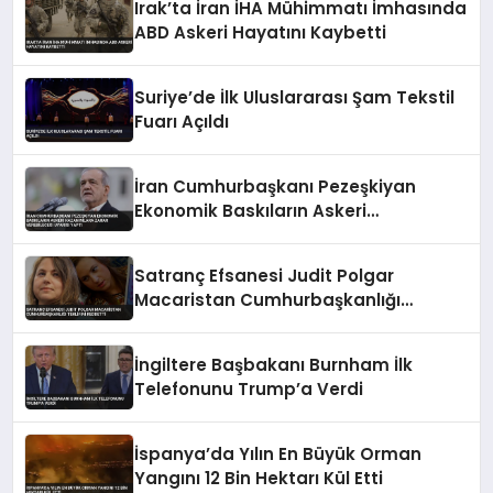
Irak’ta İran İHA Mühimmatı İmhasında
ABD Askeri Hayatını Kaybetti
Suriye’de İlk Uluslararası Şam Tekstil
Fuarı Açıldı
İran Cumhurbaşkanı Pezeşkiyan
Ekonomik Baskıların Askeri
Kazanımlara Zarar Verebileceği
Uyarısı Yaptı
Satranç Efsanesi Judit Polgar
Macaristan Cumhurbaşkanlığı
Teklifini Reddetti
İngiltere Başbakanı Burnham İlk
Telefonunu Trump’a Verdi
İspanya’da Yılın En Büyük Orman
Yangını 12 Bin Hektarı Kül Etti