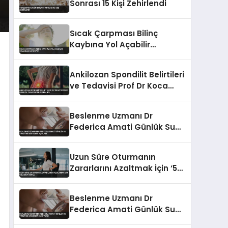
Sonrası 15 Kişi Zehirlendi
Sıcak Çarpması Bilinç
Kaybına Yol Açabilir
Uzmanlar Uyarıyor
Ankilozan Spondilit Belirtileri
ve Tedavisi Prof Dr Koca
Tarafından Açıklandı
Beslenme Uzmanı Dr
Federica Amati Günlük Su
Tüketimi Miktarını Açıkladı
Uzun Süre Oturmanın
Zararlarını Azaltmak İçin ‘5
Dakika Kuralı’
Beslenme Uzmanı Dr
Federica Amati Günlük Su
Tüketimi Hakkında Bilgi