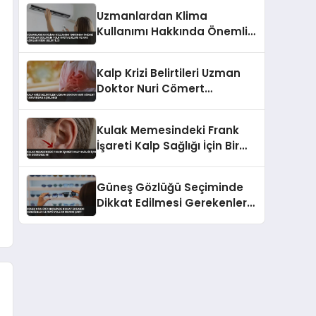
Verdi
Uzmanlardan Klima
Kullanımı Hakkında Önemli
Uyarılar Solunum Yolu
Hastalıkları ve Kas Ağrıları
Kalp Krizi Belirtileri Uzman
Riski Belirtildi
Doktor Nuri Cömert
Tarafından Açıklandı
Kulak Memesindeki Frank
İşareti Kalp Sağlığı İçin Bir
Gösterge mi
Güneş Gözlüğü Seçiminde
Dikkat Edilmesi Gerekenler
Ultraviyole Koruması Şart