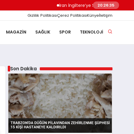
İran İngiltere’ye Sert Uyardı Saldırı Üssü M
20:26:36
Gizlilik Politikası
Çerez Politikası
Künye
İletişim
MAGAZIN
SAĞLIK
SPOR
TEKNOLOJI
Son Dakika