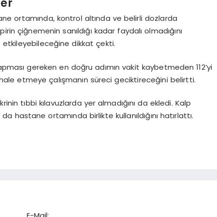
ler
tane ortamında, kontrol altında ve belirli dozlarda
irin çiğnemenin sanıldığı kadar faydalı olmadığını
z etkileyebileceğine dikkat çekti.
rin yapması gereken en doğru adımın vakit kaybetmeden 112’yi
le etmeye çalışmanın süreci geciktireceğini belirtti.
krinin tıbbi kılavuzlarda yer almadığını da ekledi. Kalp
ın da hastane ortamında birlikte kullanıldığını hatırlattı.
E-Mail: