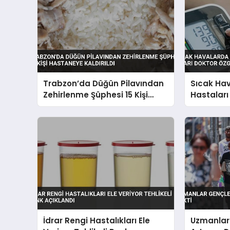
Trabzon’da Düğün Pilavından
Sıcak Ha
Zehirlenme Şüphesi 15 Kişi
Hastaları 
Hastaneye Kaldırıldı
Doktor Öz
İdrar Rengi Hastalıkları Ele
Uzmanlar 