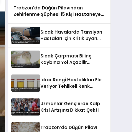
Trabzon’da Düğün Pilavından
Zehirlenme Şüphesi 15 Kişi Hastaneye
Kaldırıldı
Sıcak Havalarda Tansiyon
Hastaları İçin Kritik Uyarı
Doktor Özgül’den Geldi
Sıcak Çarpması Bilinç
Kaybına Yol Açabilir
Uzmanlar Uyarıyor
İdrar Rengi Hastalıkları Ele
Veriyor Tehlikeli Renk
Açıklandı
Uzmanlar Gençlerde Kalp
Krizi Artışına Dikkat Çekti
Trabzon’da Düğün Pilavı