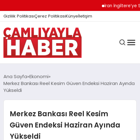
İran İngiltere’ye Ser
Gizlilik Politikası
Çerez Politikası
Künye
İletişim
Ana Sayfa
Ekonomi
Merkez Bankası Reel Kesim Güven Endeksi Haziran Ayında
Yükseldi
GÜNDEM
Merkez Bankası Reel Kesim
DÜNYA
Güven Endeksi Haziran Ayında
Yükseldi
EĞITIM