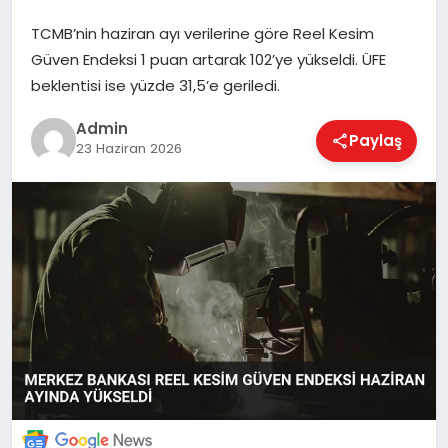
TCMB’nin haziran ayı verilerine göre Reel Kesim
Güven Endeksi 1 puan artarak 102’ye yükseldi. ÜFE
EKONOMI
beklentisi ise yüzde 31,5’e geriledi.
Admin
Paylaş
MAGAZIN
23 Haziran 2026
SAĞLIK
SPOR
TEKNOLOJI