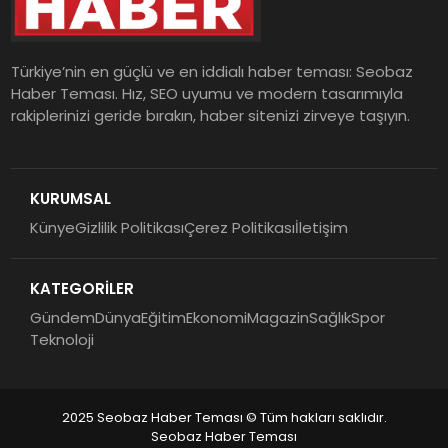
Türkiye’nin en güçlü ve en iddialı haber teması: Seobaz
Haber Teması. Hız, SEO uyumu ve modern tasarımıyla
rakiplerinizi geride bırakın, haber sitenizi zirveye taşıyın.
KURUMSAL
Künye
Gizlilik Politikası
Çerez Politikası
İletişim
KATEGORİLER
Gündem
Dünya
Eğitim
Ekonomi
Magazin
Sağlık
Spor
Teknoloji
2025 Seobaz Haber Teması © Tüm hakları saklıdır.
Seobaz Haber Teması