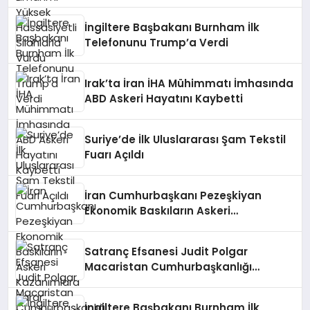
İngiltere Başbakanı Burnham İlk
Telefonunu Trump’a Verdi
Irak’ta İran İHA Mühimmatı İmhasında
ABD Askeri Hayatını Kaybetti
Suriye’de İlk Uluslararası Şam Tekstil
Fuarı Açıldı
İran Cumhurbaşkanı Pezeşkiyan
Ekonomik Baskıların Askeri
Kazanımlara Zarar Verebileceği
Uyarısı Yaptı
Satranç Efsanesi Judit Polgar
Macaristan Cumhurbaşkanlığı
Teklifini Reddetti
İngiltere Başbakanı Burnham İlk