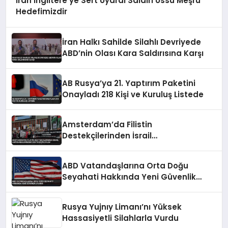
İran İngiltere’ye Sert Uyardı Saldırı Üssü Meşru
Hedefimizdir
İran Halkı Sahilde Silahlı Devriyede
ABD’nin Olası Kara Saldırısına Karşı
AB Rusya’ya 21. Yaptırım Paketini
Onayladı 218 Kişi ve Kuruluş Listede
Amsterdam’da Filistin
Destekçilerinden İsrail
Hapishanelerindeki Doktor İçin Eylem
ABD Vatandaşlarına Orta Doğu
Seyahati Hakkında Yeni Güvenlik
Uyarısı
Rusya Yujnıy Limanı’nı Yüksek
Hassasiyetli Silahlarla Vurdu