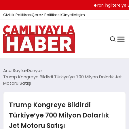
İran İngiltere’ye Sert 
Gizlilik Politikası
Çerez Politikası
Künye
İletişim
Ana Sayfa
Dünya
Trump Kongreye Bildirdi Türkiye’ye 700 Milyon Dolarlık Jet
Motoru Satışı
GÜNDEM
Trump Kongreye Bildirdi
DÜNYA
Türkiye’ye 700 Milyon Dolarlık
Jet Motoru Satışı
EĞITIM