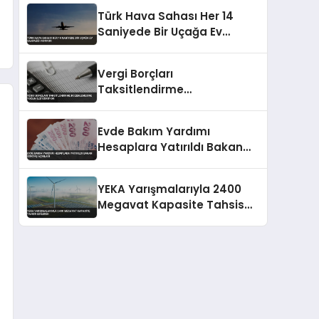
Türk Hava Sahası Her 14
Saniyede Bir Uçağa Ev
Sahipliği Yapıyor
Vergi Borçları
Taksitlendirme
Düzenlemesine Yoğun İlgi
Görüyor
Evde Bakım Yardımı
Hesaplara Yatırıldı Bakan
Göktaş Açıkladı
YEKA Yarışmalarıyla 2400
Megavat Kapasite Tahsis
Edilecek