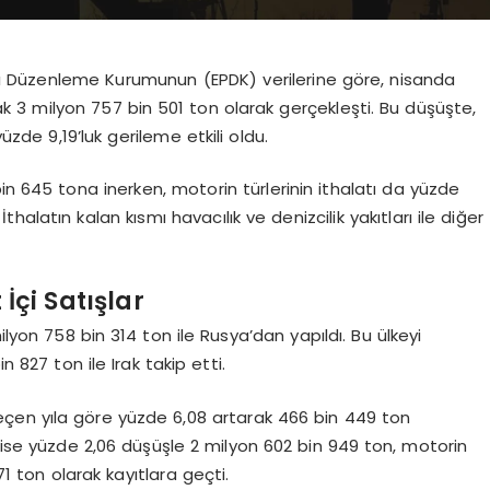
sası Düzenleme Kurumunun (EPDK) verilerine göre, nisanda
ak 3 milyon 757 bin 501 ton olarak gerçekleşti. Bu düşüşte,
zde 9,19’luk gerileme etkili oldu.
in 645 tona inerken, motorin türlerinin ithalatı da yüzde
thalatın kalan kısmı havacılık ve denizcilik yakıtları ile diğer
İçi Satışlar
ilyon 758 bin 314 ton ile Rusya’dan yapıldı. Bu ülkeyi
n 827 ton ile Irak takip etti.
geçen yıla göre yüzde 6,08 artarak 466 bin 449 ton
ı ise yüzde 2,06 düşüşle 2 milyon 602 bin 949 ton, motorin
71 ton olarak kayıtlara geçti.