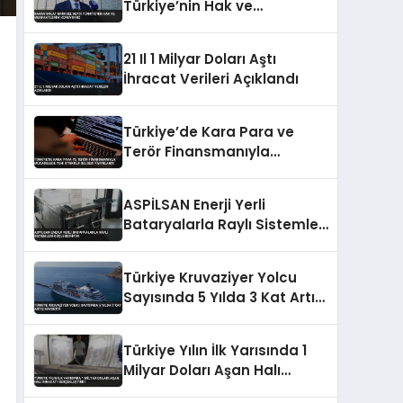
Türkiye’nin Hak ve
Menfaatlerini Koruyoruz
21 Il 1 Milyar Doları Aştı
İhracat Verileri Açıklandı
Türkiye’de Kara Para ve
Terör Finansmanıyla
Mücadelede Yeni Strateji
Belgesi Yayınlandı
ASPİLSAN Enerji Yerli
Bataryalarla Raylı Sistemleri
Güçlendiriyor
Türkiye Kruvaziyer Yolcu
Sayısında 5 Yılda 3 Kat Artış
Kaydetti
Türkiye Yılın İlk Yarısında 1
Milyar Doları Aşan Halı
İhracatı Gerçekleştirdi