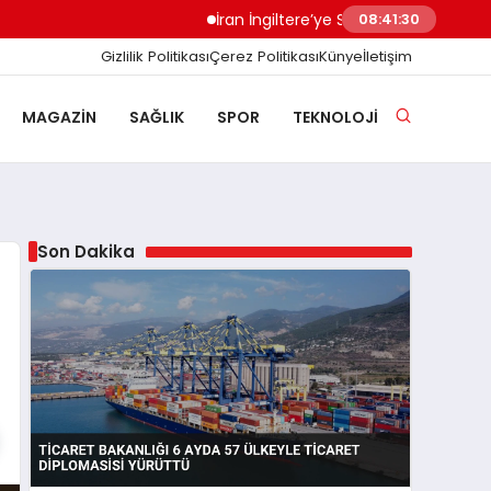
İran İngiltere’ye Sert Uyardı Saldırı Üssü M
08:41:31
Gizlilik Politikası
Çerez Politikası
Künye
İletişim
MAGAZIN
SAĞLIK
SPOR
TEKNOLOJI
Son Dakika