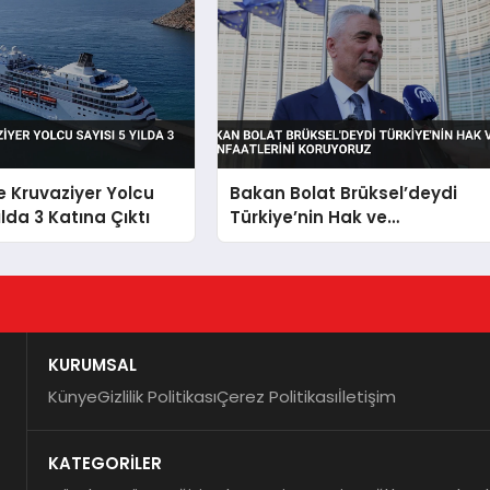
e Kruvaziyer Yolcu
Bakan Bolat Brüksel’deydi
ılda 3 Katına Çıktı
Türkiye’nin Hak ve
Menfaatlerini Koruyoruz
KURUMSAL
Künye
Gizlilik Politikası
Çerez Politikası
İletişim
KATEGORİLER