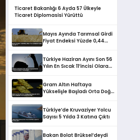
Ticaret Bakanlığı 6 Ayda 57 Ülkeyle
Ticaret Diplomasisi Yürüttü
Mayıs Ayında Tarımsal Girdi
Fiyat Endeksi Yüzde 0,44
Arttı
Türkiye Haziran Ayını Son 56
Yılın En Sıcak 11’incisi Olarak
Tamamladı
Gram Altın Haftaya
Yükselişle Başladı Orta Doğu
Gerilimi Fiyatları Etkiliyor
Türkiye’de Kruvaziyer Yolcu
Sayısı 5 Yılda 3 Katına Çıktı
Bakan Bolat Brüksel’deydi