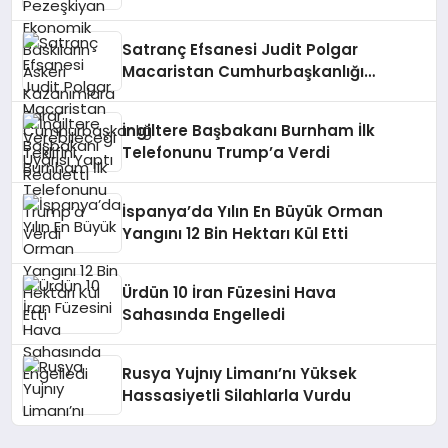
Kazanımlara Zarar Verebileceği
Uyarısı Yaptı
Satranç Efsanesi Judit Polgar
Macaristan Cumhurbaşkanlığı
Teklifini Reddetti
İngiltere Başbakanı Burnham İlk
Telefonunu Trump’a Verdi
İspanya’da Yılın En Büyük Orman
Yangını 12 Bin Hektarı Kül Etti
Ürdün 10 İran Füzesini Hava
Sahasında Engelledi
Rusya Yujnıy Limanı’nı Yüksek
Hassasiyetli Silahlarla Vurdu