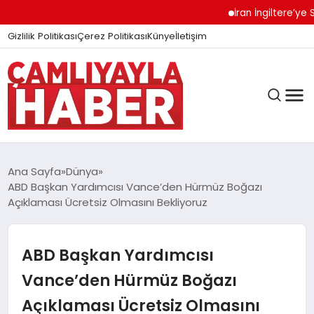
İran İngiltere’ye Se
Gizlilik Politikası
Çerez Politikası
Künye
İletişim
Ana Sayfa
Dünya
ABD Başkan Yardımcısı Vance’den Hürmüz Boğazı
Açıklaması Ücretsiz Olmasını Bekliyoruz
GÜNDEM
ABD Başkan Yardımcısı
DÜNYA
Vance’den Hürmüz Boğazı
Açıklaması Ücretsiz Olmasını
EĞITIM