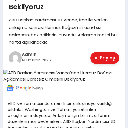
Bekliyoruz
ABD Başkan Yardımcısı JD Vance, İran ile varılan
EKONOMI
anlaşma sonrası Hürmüz Boğazı’nın ücretsiz
açılmasını beklediklerini duyurdu. Anlaşma metni bu
MAGAZIN
hafta açıklanacak.
Admin
Paylaş
19 Haziran 2026
SAĞLIK
SPOR
ABD ve İran arasında önemli bir anlaşmaya varıldığı
TEKNOLOJI
bildirildi. Washington ve Tahran yönetimleri
uzlaştıklarını duyurdu. Anlaşma için bir imza töreni
düzenlenmesi beklenirken, ABD Başkan Yardımcısı JD
Vance’den dikkat çeken bir açıklama geldi.