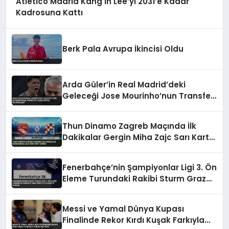
Atletico Madrid Kang In Lee’yi 2031’e Kadar
Kadrosuna Kattı
Berk Pala Avrupa İkincisi Oldu
Arda Güler’in Real Madrid’deki
Geleceği Jose Mourinho’nun Transfer
Talepleriyle Belirsizleşti
Thun Dinamo Zagreb Maçında İlk
Dakikalar Gergin Miha Zajc Sarı Kart
Gördü
Fenerbahçe’nin Şampiyonlar Ligi 3. Ön
Eleme Turundaki Rakibi Sturm Graz
veya Hearts Olacak
Messi ve Yamal Dünya Kupası
Finalinde Rekor Kırdı Kuşak Farkıyla