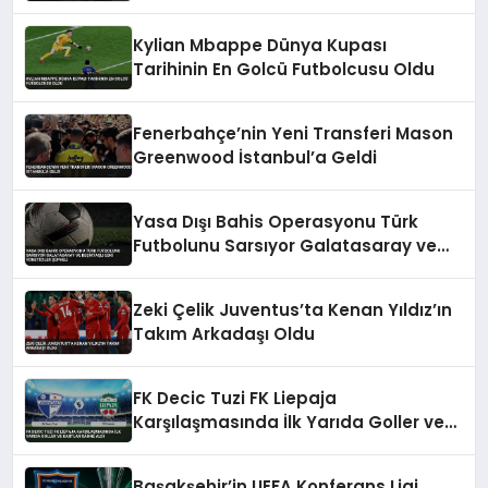
Tarihe Geçtiler
Kylian Mbappe Dünya Kupası
Tarihinin En Golcü Futbolcusu Oldu
Fenerbahçe’nin Yeni Transferi Mason
Greenwood İstanbul’a Geldi
Yasa Dışı Bahis Operasyonu Türk
Futbolunu Sarsıyor Galatasaray ve
Beşiktaşlı Eski Yöneticiler Şüpheli
Zeki Çelik Juventus’ta Kenan Yıldız’ın
Takım Arkadaşı Oldu
FK Decic Tuzi FK Liepaja
Karşılaşmasında İlk Yarıda Goller ve
Kartlar Sahne Aldı
Başakşehir’in UEFA Konferans Ligi