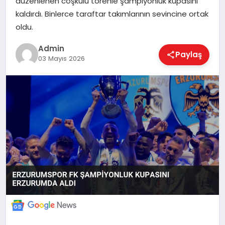
düzenlenen coşkulu törenle şampiyonluk kupasını
kaldırdı. Binlerce taraftar takımlarının sevincine ortak
oldu.
EKONOMI
Admin
Paylaş
03 Mayıs 2026
MAGAZIN
SAĞLIK
SPOR
TEKNOLOJI