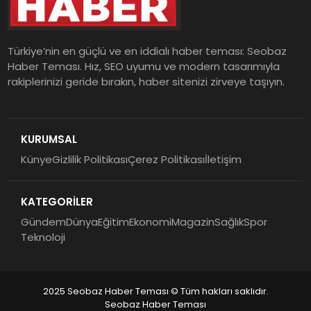
Türkiye’nin en güçlü ve en iddialı haber teması: Seobaz
Haber Teması. Hız, SEO uyumu ve modern tasarımıyla
rakiplerinizi geride bırakın, haber sitenizi zirveye taşıyın.
KURUMSAL
Künye
Gizlilik Politikası
Çerez Politikası
İletişim
KATEGORİLER
Gündem
Dünya
Eğitim
Ekonomi
Magazin
Sağlık
Spor
Teknoloji
2025 Seobaz Haber Teması © Tüm hakları saklıdır.
Seobaz Haber Teması