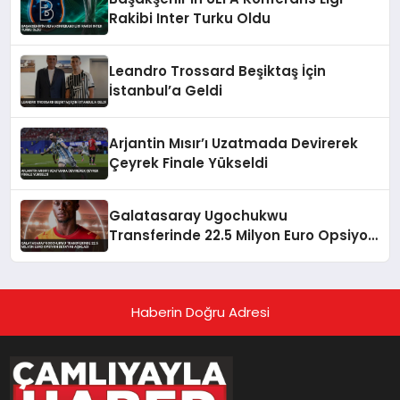
Rakibi Inter Turku Oldu
Leandro Trossard Beşiktaş İçin
İstanbul’a Geldi
Arjantin Mısır’ı Uzatmada Devirerek
Çeyrek Finale Yükseldi
Galatasaray Ugochukwu
Transferinde 22.5 Milyon Euro Opsiyon
Detayını Açıkladı
Haberin Doğru Adresi