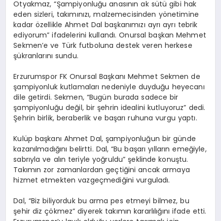
Otyakmaz, “Şampiyonluğu anasının ak sütü gibi hak
eden sizleri, takımınızı, malzemecisinden yönetimine
kadar özellikle Ahmet Dal başkanımızı ayrı ayrı tebrik
ediyorum” ifadelerini kullandı. Onursal başkan Mehmet
Sekmen’e ve Türk futboluna destek veren herkese
şükranlarını sundu.
Erzurumspor FK Onursal Başkanı Mehmet Sekmen de
şampiyonluk kutlamaları nedeniyle duyduğu heyecanı
dile getirdi. Sekmen, “Bugün burada sadece bir
şampiyonluğu değil, bir şehrin idealini kutluyoruz” dedi.
Şehrin birlik, beraberlik ve başarı ruhuna vurgu yaptı.
Kulüp başkanı Ahmet Dal, şampiyonluğun bir günde
kazanılmadığını belirtti. Dal, “Bu başarı yılların emeğiyle,
sabrıyla ve alın teriyle yoğruldu” şeklinde konuştu.
Takımın zor zamanlardan geçtiğini ancak armaya
hizmet etmekten vazgeçmediğini vurguladı.
Dal, “Biz biliyorduk bu arma pes etmeyi bilmez, bu
şehir diz çökmez” diyerek takımın kararlılığını ifade etti.