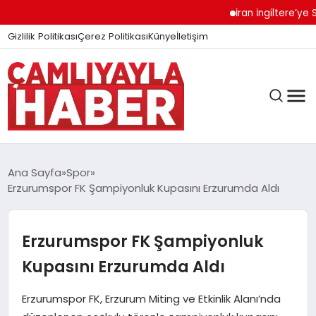
İran İngiltere’ye Sert U
Gizlilik Politikası
Çerez Politikası
Künye
İletişim
Ana Sayfa
Spor
Erzurumspor FK Şampiyonluk Kupasını Erzurumda Aldı
GÜNDEM
Erzurumspor FK Şampiyonluk
DÜNYA
Kupasını Erzurumda Aldı
Erzurumspor FK, Erzurum Miting ve Etkinlik Alanı’nda
EĞITIM