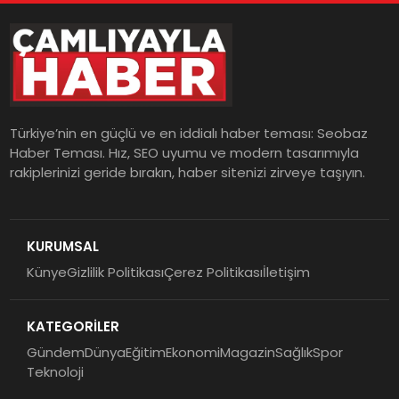
Türkiye’nin en güçlü ve en iddialı haber teması: Seobaz
Haber Teması. Hız, SEO uyumu ve modern tasarımıyla
rakiplerinizi geride bırakın, haber sitenizi zirveye taşıyın.
KURUMSAL
Künye
Gizlilik Politikası
Çerez Politikası
İletişim
KATEGORİLER
Gündem
Dünya
Eğitim
Ekonomi
Magazin
Sağlık
Spor
Teknoloji