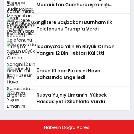
Macaristan Cumhurbaşkanlığı
Teklifini Reddetti
İngiltere Başbakanı Burnham İlk
Telefonunu Trump’a Verdi
İspanya’da Yılın En Büyük Orman
Yangını 12 Bin Hektarı Kül Etti
Ürdün 10 İran Füzesini Hava
Sahasında Engelledi
Rusya Yujnıy Limanı’nı Yüksek
Hassasiyetli Silahlarla Vurdu
Haberin Doğru Adresi