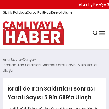
İran İngiltere’ye Se
Gizlilik Politikası
Çerez Politikası
Künye
İletişim
Ana Sayfa
Dünya
İsrail’de İran Saldırıları Sonrası Yaralı Sayısı 5 Bin 689’a
Ulaştı
GÜNDEM
İsrail’de İran Saldırıları Sonrası
DÜNYA
Yaralı Sayısı 5 Bin 689’a Ulaştı
EĞITIM
İsrail Sağlık Bakanlığı, İran’ın saldırıları sonrası ülkede