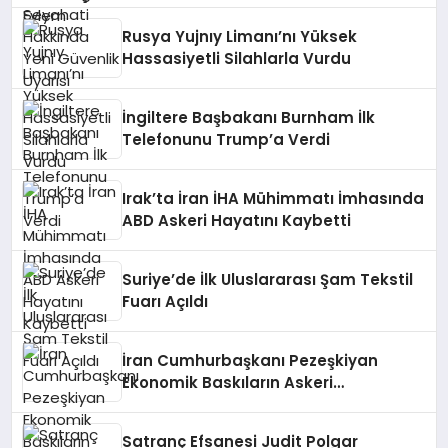
Rusya Yujnıy Limanı’nı Yüksek
Hassasiyetli Silahlarla Vurdu
İngiltere Başbakanı Burnham İlk
Telefonunu Trump’a Verdi
Irak’ta İran İHA Mühimmatı İmhasında
ABD Askeri Hayatını Kaybetti
Suriye’de İlk Uluslararası Şam Tekstil
Fuarı Açıldı
İran Cumhurbaşkanı Pezeşkiyan
Ekonomik Baskıların Askeri
Kazanımlara Zarar Verebileceği
Uyarısı Yaptı
Satranç Efsanesi Judit Polgar