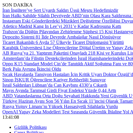
SON DAKİKA
İran İngiltere’ye Sert Uyardı Saldırı Üssü Meşru Hedefimizdir
İran Halkı Sahilde Silahlı Devriyede ABD’nin Olası Kara Saldırısına 
Instagram Eski Gönderilerdeki Müzikleri Değiştirme Özelliğini Duyu
Atletico Madrid Kang In Lee’yi 2031’e Kadar Kadrosuna Kattı
Trabzon’da Düğün Pilavından Zehirlenme Şüphesi 15 Kişi Hastaneye 
Depozito Sistemi 81 İlde Devrede Ambalajlar Nasıl Dönüşüyor
Ticaret Bakanlığı 6 Ayda 57 Ülkeyle Ticaret Diplomasisi Yürüttü
Karabük Üniversitesi Lise Öğrencilerine Dijital Üretim ve Yapay Zek
AB Rusya’ya 21. Yaptırım Paketini Onayladı 218 Kişi ve Kuruluş Li
Amsterdam’da Filistin Destekçilerinden İsrail Hapishanelerindeki Do
Oppo K15 Standart Model Çin’de Tanıtıldı Aktif Soğutma Fanı ve 
Berk Pala Avrupa İkincisi Oldu
Sıcak Havalarda Tansiyon Hastaları İçin Kritik Uyarı Doktor Özgül’
Sinop İŞKUR Öğrencilere Kariyer Rehberliği Sunuyor
İsrail Saldırıları Lübnan’da Can Kaybını 4330’a Çıkardı
Mayıs Ayında Tarımsal Girdi Fiyat Endeksi Yüzde 0,44 Arttı
ABD Vatandaşlarına Orta Doğu Seyahati Hakkında Yeni Güvenlik Uy
Türkiye Haziran Ayını Son 56 Yılın En Sıcak 11’incisi Olarak Tamam
Rusya Yujnıy Limanı’nı Yüksek Hassasiyetli Silahlarla Vurdu
OpenAI Yapay Zeka Modelleri Test Sırasında Güvenlik İhlaline Yol A
13:41:09
Gizlilik Politikası
Çerez Politikası