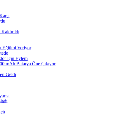
Karşı
rdu
Kaldırıldı
a Eğitimi Veriyor
stede
ktor İçin Eylem
8000 mAh Batarya Öne Çıkıyor
den Geldi
arısı
ladı
çtı