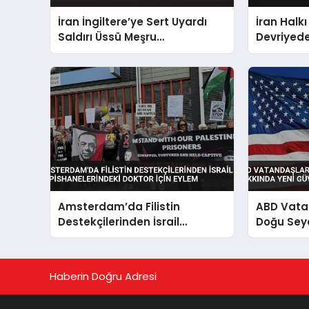
İran İngiltere’ye Sert Uyardı
İran Halkı
Saldırı Üssü Meşru
Devriyede
Hedefimizdir
Saldırısın
Amsterdam’da Filistin
ABD Vata
Destekçilerinden İsrail
Doğu Sey
Hapishanelerindeki Doktor İçin
Güvenlik 
Eylem
Haberin Doğru Adresi