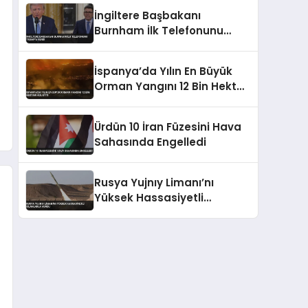
Reddetti
İngiltere Başbakanı
Burnham İlk Telefonunu
Trump’a Verdi
İspanya’da Yılın En Büyük
Orman Yangını 12 Bin Hektarı
Kül Etti
Ürdün 10 İran Füzesini Hava
Sahasında Engelledi
Rusya Yujnıy Limanı’nı
Yüksek Hassasiyetli
Silahlarla Vurdu