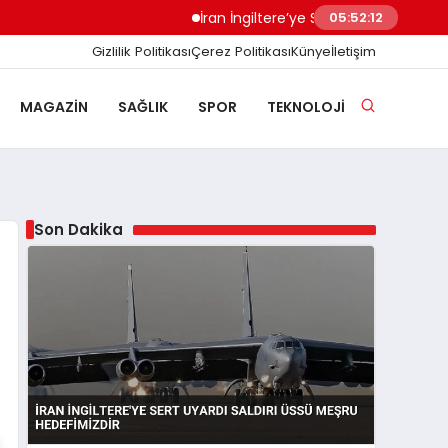
İran İngiltere’ye Sert Uyardı Saldırı Üssü M
05:52:13
Gizlilik Politikası
Çerez Politikası
Künye
İletişim
MAGAZIN
SAĞLIK
SPOR
TEKNOLOJI
Son Dakika