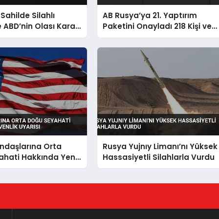
 Sahilde Silahlı
AB Rusya’ya 21. Yaptırım
 ABD’nin Olası Kara
Paketini Onayladı 218 Kişi ve
a Karşı
Kuruluş Listede
ndaşlarına Orta
Rusya Yujnıy Limanı’nı Yüksek
ahati Hakkında Yeni
Hassasiyetli Silahlarla Vurdu
Uyarısı