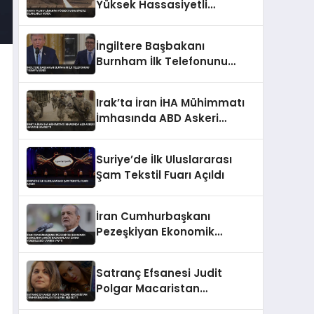
Yüksek Hassasiyetli
Silahlarla Vurdu
İngiltere Başbakanı
Burnham İlk Telefonunu
Trump’a Verdi
Irak’ta İran İHA Mühimmatı
İmhasında ABD Askeri
Hayatını Kaybetti
Suriye’de İlk Uluslararası
Şam Tekstil Fuarı Açıldı
İran Cumhurbaşkanı
Pezeşkiyan Ekonomik
Baskıların Askeri
Kazanımlara Zarar
Satranç Efsanesi Judit
Verebileceği Uyarısı Yaptı
Polgar Macaristan
Cumhurbaşkanlığı Teklifini