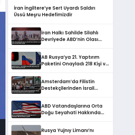
İran İngiltere’ye Sert Uyardı Saldırı
Üssü Meşru Hedefimizdir
İran Halkı Sahilde Silahlı
Devriyede ABD’nin Olası
Kara Saldırısına Karşı
AB Rusya’ya 21. Yaptırım
Paketini Onayladı 218 Kişi ve
Kuruluş Listede
Amsterdam’da Filistin
Destekçilerinden İsrail
Hapishanelerindeki Doktor
İçin Eylem
ABD Vatandaşlarına Orta
Doğu Seyahati Hakkında
Yeni Güvenlik Uyarısı
Rusya Yujnıy Limanı’nı