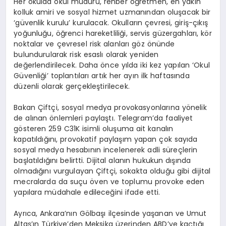
Her okulda okul müdürü, rehber öğretmen, en yakın
kolluk amiri ve sosyal hizmet uzmanından oluşacak bir
‘güvenlik kurulu’ kurulacak. Okulların çevresi, giriş-çıkış
yoğunluğu, öğrenci hareketliliği, servis güzergahları, kör
noktalar ve çevresel risk alanları göz önünde
bulundurularak risk esaslı olarak yeniden
değerlendirilecek. Daha önce yılda iki kez yapılan ‘Okul
Güvenliği’ toplantıları artık her ayın ilk haftasında
düzenli olarak gerçekleştirilecek.
Bakan Çiftçi, sosyal medya provokasyonlarına yönelik
de alınan önlemleri paylaştı. Telegram’da faaliyet
gösteren 259 C31K isimli oluşuma ait kanalın
kapatıldığını, provokatif paylaşım yapan çok sayıda
sosyal medya hesabının incelenerek adli süreçlerin
başlatıldığını belirtti. Dijital alanın hukukun dışında
olmadığını vurgulayan Çiftçi, sokakta olduğu gibi dijital
mecralarda da suçu öven ve toplumu provoke eden
yapılara müdahale edileceğini ifade etti.
Ayrıca, Ankara’nın Gölbaşı ilçesinde yaşanan ve Umut
Altaş’ın Türkiye’den Meksika üzerinden ABD’ye kaçtığı