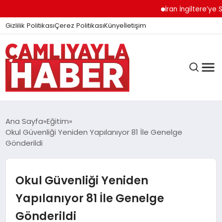
İran İngiltere’ye Sert 
Gizlilik Politikası
Çerez Politikası
Künye
İletişim
Ana Sayfa
Eğitim
Okul Güvenliği Yeniden Yapılanıyor 81 İle Genelge
Gönderildi
GÜNDEM
Okul Güvenliği Yeniden
DÜNYA
Yapılanıyor 81 İle Genelge
Gönderildi
EĞITIM