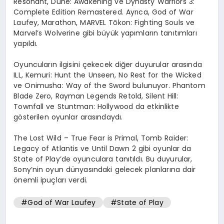
Resonant, Dune: Awakening ve Dynasty Warriors 3:
Complete Edition Remastered. Ayrıca, God of War
Laufey, Marathon, MARVEL Tōkon: Fighting Souls ve
Marvel’s Wolverine gibi büyük yapımların tanıtımları
yapıldı.
Oyuncuların ilgisini çekecek diğer duyurular arasında
ILL, Kemuri: Hunt the Unseen, No Rest for the Wicked
ve Onimusha: Way of the Sword bulunuyor. Phantom
Blade Zero, Rayman Legends Retold, Silent Hill:
Townfall ve Stuntman: Hollywood da etkinlikte
gösterilen oyunlar arasındaydı.
The Lost Wild – True Fear is Primal, Tomb Raider:
Legacy of Atlantis ve Until Dawn 2 gibi oyunlar da
State of Play’de oyunculara tanıtıldı. Bu duyurular,
Sony’nin oyun dünyasındaki gelecek planlarına dair
önemli ipuçları verdi.
#God of War Laufey
#State of Play