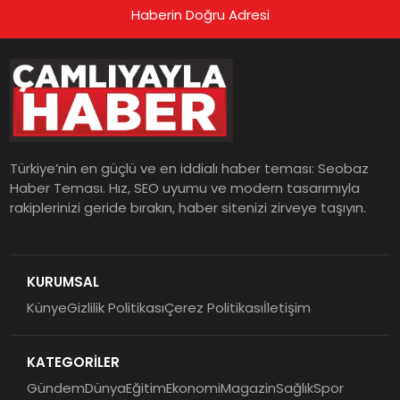
Haberin Doğru Adresi
Türkiye’nin en güçlü ve en iddialı haber teması: Seobaz
Haber Teması. Hız, SEO uyumu ve modern tasarımıyla
rakiplerinizi geride bırakın, haber sitenizi zirveye taşıyın.
KURUMSAL
Künye
Gizlilik Politikası
Çerez Politikası
İletişim
KATEGORİLER
Gündem
Dünya
Eğitim
Ekonomi
Magazin
Sağlık
Spor