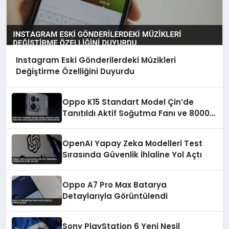
Instagram Eski Gönderilerdeki Müzikleri
Değiştirme Özelliğini Duyurdu
Oppo K15 Standart Model Çin’de
Tanıtıldı Aktif Soğutma Fanı ve 8000
mAh Batarya Öne Çıkıyor
OpenAI Yapay Zeka Modelleri Test
Sırasında Güvenlik İhlaline Yol Açtı
Oppo A7 Pro Max Batarya
Detaylarıyla Görüntülendi
Sony PlayStation 6 Yeni Nesil