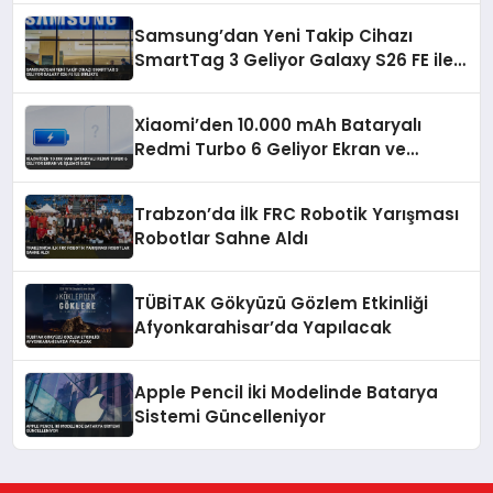
Samsung’dan Yeni Takip Cihazı
SmartTag 3 Geliyor Galaxy S26 FE ile
Birlikte
Xiaomi’den 10.000 mAh Bataryalı
Redmi Turbo 6 Geliyor Ekran ve
İşlemci Sızdı
Trabzon’da İlk FRC Robotik Yarışması
Robotlar Sahne Aldı
TÜBİTAK Gökyüzü Gözlem Etkinliği
Afyonkarahisar’da Yapılacak
Apple Pencil İki Modelinde Batarya
Sistemi Güncelleniyor