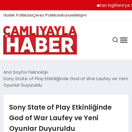
İran İngiltere’ye Sert
Gizlilik Politikası
Çerez Politikası
Künye
İletişim
Ana Sayfa
Teknoloji
Sony State of Play Etkinliğinde God of War Laufey ve Yeni
Oyunlar Duyuruldu
GÜNDEM
Sony State of Play Etkinliğinde
DÜNYA
God of War Laufey ve Yeni
Oyunlar Duyuruldu
EĞITIM