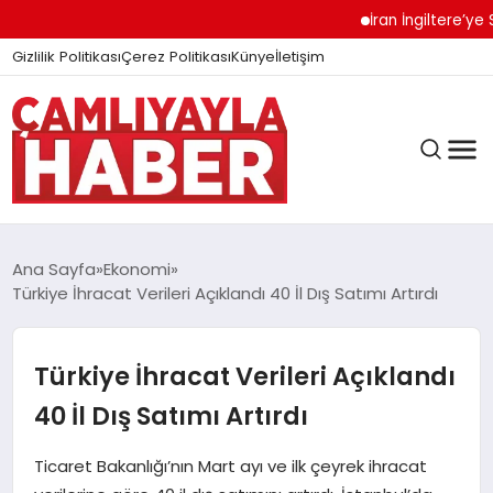
İran İngiltere’ye Sert U
Gizlilik Politikası
Çerez Politikası
Künye
İletişim
Ana Sayfa
Ekonomi
Türkiye İhracat Verileri Açıklandı 40 İl Dış Satımı Artırdı
GÜNDEM
Türkiye İhracat Verileri Açıklandı
DÜNYA
40 İl Dış Satımı Artırdı
Ticaret Bakanlığı’nın Mart ayı ve ilk çeyrek ihracat
EĞITIM