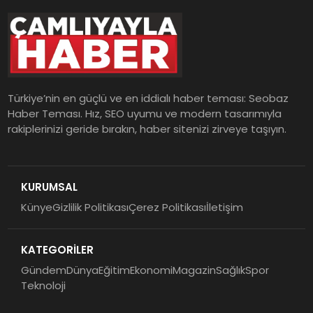
Türkiye’nin en güçlü ve en iddialı haber teması: Seobaz
Haber Teması. Hız, SEO uyumu ve modern tasarımıyla
rakiplerinizi geride bırakın, haber sitenizi zirveye taşıyın.
KURUMSAL
Künye
Gizlilik Politikası
Çerez Politikası
İletişim
KATEGORİLER
Gündem
Dünya
Eğitim
Ekonomi
Magazin
Sağlık
Spor
Teknoloji