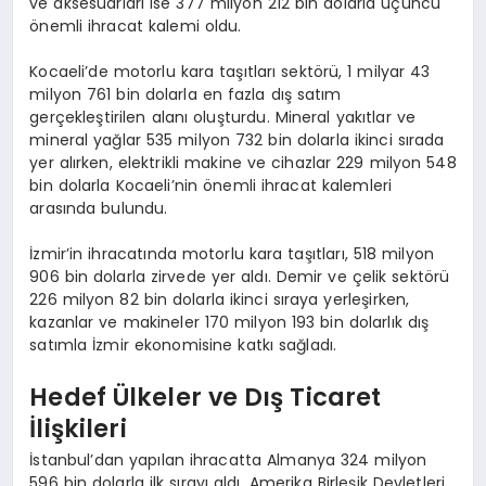
ve aksesuarları ise 377 milyon 212 bin dolarla üçüncü
önemli ihracat kalemi oldu.
Kocaeli’de motorlu kara taşıtları sektörü, 1 milyar 43
milyon 761 bin dolarla en fazla dış satım
gerçekleştirilen alanı oluşturdu. Mineral yakıtlar ve
mineral yağlar 535 milyon 732 bin dolarla ikinci sırada
yer alırken, elektrikli makine ve cihazlar 229 milyon 548
bin dolarla Kocaeli’nin önemli ihracat kalemleri
arasında bulundu.
İzmir’in ihracatında motorlu kara taşıtları, 518 milyon
906 bin dolarla zirvede yer aldı. Demir ve çelik sektörü
226 milyon 82 bin dolarla ikinci sıraya yerleşirken,
kazanlar ve makineler 170 milyon 193 bin dolarlık dış
satımla İzmir ekonomisine katkı sağladı.
Hedef Ülkeler ve Dış Ticaret
İlişkileri
İstanbul’dan yapılan ihracatta Almanya 324 milyon
596 bin dolarla ilk sırayı aldı. Amerika Birleşik Devletleri