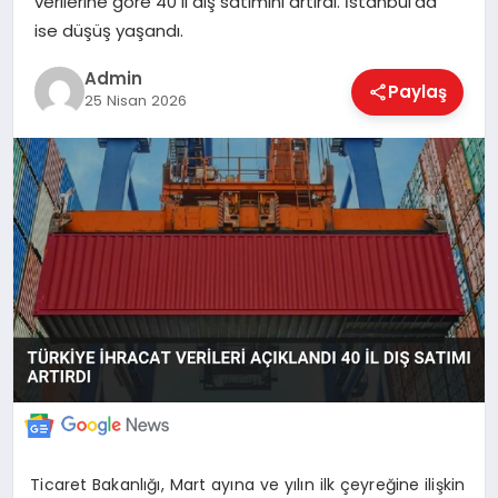
verilerine göre 40 il dış satımını artırdı. İstanbul’da
ise düşüş yaşandı.
EKONOMI
Admin
Paylaş
25 Nisan 2026
MAGAZIN
SAĞLIK
SPOR
TEKNOLOJI
Ticaret Bakanlığı, Mart ayına ve yılın ilk çeyreğine ilişkin