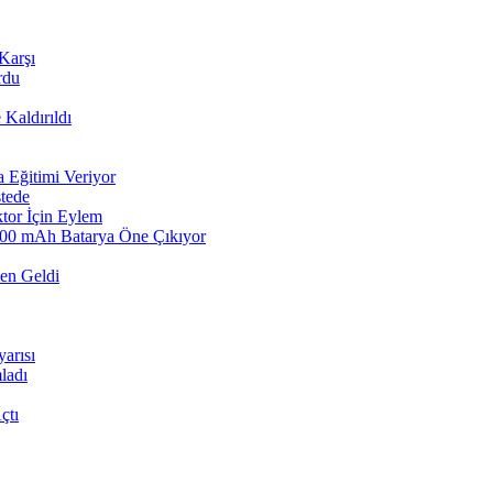
Karşı
rdu
Kaldırıldı
a Eğitimi Veriyor
stede
ktor İçin Eylem
8000 mAh Batarya Öne Çıkıyor
den Geldi
arısı
ladı
çtı