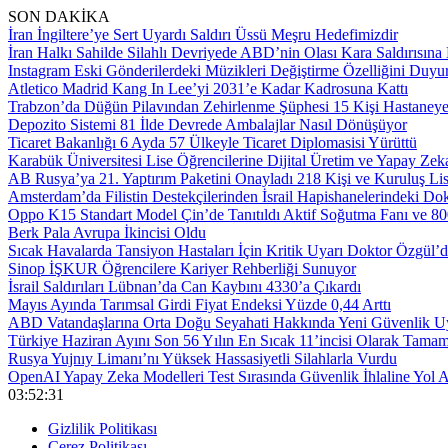
SON DAKİKA
İran İngiltere’ye Sert Uyardı Saldırı Üssü Meşru Hedefimizdir
İran Halkı Sahilde Silahlı Devriyede ABD’nin Olası Kara Saldırısına 
Instagram Eski Gönderilerdeki Müzikleri Değiştirme Özelliğini Duyu
Atletico Madrid Kang In Lee’yi 2031’e Kadar Kadrosuna Kattı
Trabzon’da Düğün Pilavından Zehirlenme Şüphesi 15 Kişi Hastaneye 
Depozito Sistemi 81 İlde Devrede Ambalajlar Nasıl Dönüşüyor
Ticaret Bakanlığı 6 Ayda 57 Ülkeyle Ticaret Diplomasisi Yürüttü
Karabük Üniversitesi Lise Öğrencilerine Dijital Üretim ve Yapay Zek
AB Rusya’ya 21. Yaptırım Paketini Onayladı 218 Kişi ve Kuruluş Li
Amsterdam’da Filistin Destekçilerinden İsrail Hapishanelerindeki Do
Oppo K15 Standart Model Çin’de Tanıtıldı Aktif Soğutma Fanı ve 
Berk Pala Avrupa İkincisi Oldu
Sıcak Havalarda Tansiyon Hastaları İçin Kritik Uyarı Doktor Özgül’
Sinop İŞKUR Öğrencilere Kariyer Rehberliği Sunuyor
İsrail Saldırıları Lübnan’da Can Kaybını 4330’a Çıkardı
Mayıs Ayında Tarımsal Girdi Fiyat Endeksi Yüzde 0,44 Arttı
ABD Vatandaşlarına Orta Doğu Seyahati Hakkında Yeni Güvenlik Uy
Türkiye Haziran Ayını Son 56 Yılın En Sıcak 11’incisi Olarak Tamam
Rusya Yujnıy Limanı’nı Yüksek Hassasiyetli Silahlarla Vurdu
OpenAI Yapay Zeka Modelleri Test Sırasında Güvenlik İhlaline Yol A
03:52:32
Gizlilik Politikası
Çerez Politikası