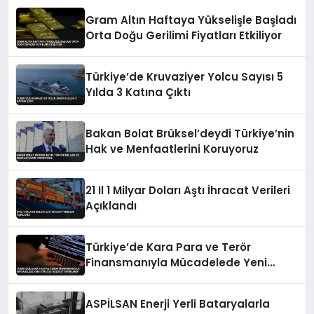
Gram Altın Haftaya Yükselişle Başladı
Orta Doğu Gerilimi Fiyatları Etkiliyor
Türkiye’de Kruvaziyer Yolcu Sayısı 5
Yılda 3 Katına Çıktı
Bakan Bolat Brüksel’deydi Türkiye’nin
Hak ve Menfaatlerini Koruyoruz
21 Il 1 Milyar Doları Aştı İhracat Verileri
Açıklandı
Türkiye’de Kara Para ve Terör
Finansmanıyla Mücadelede Yeni
Strateji Belgesi Yayınlandı
ASPİLSAN Enerji Yerli Bataryalarla