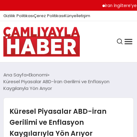
İran İngiltere’ye Sert 
Gizlilik Politikası
Çerez Politikası
Künye
İletişim
Ana Sayfa
Ekonomi
Küresel Piyasalar ABD-İran Gerilimi ve Enflasyon
Kaygılarıyla Yön Arıyor
GÜNDEM
Küresel Piyasalar ABD-İran
DÜNYA
Gerilimi ve Enflasyon
Kaygılarıyla Yön Arıyor
EĞITIM