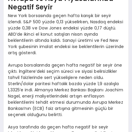
Negatif Seyir
New York borsasında geçen hafta karışık bir seyir
izlendi. S&P 500 yüzde 0,13 yükselirken, Nasdaq endeksi
yüzde 0,38 ve Dow Jones endeksi yüzde 0,17 düştü.
ABD’de ikinci el konut satışları nisan ayında
beklentilerin altında kaldı. Sanayi üretimi ve Fed New
York şubesinin imalat endeksi ise beklentilerin üzerinde
artış gösterdi.
Avrupa borsalarında geçen hafta negatif bir seyir öne
çıktı. İngiltere’deki seçim süreci ve siyasi belirsizlikler
tahvil faizlerinde sert yükselişlere neden oldu.
Sterlin/dolar paritesi haftalık bazda yüzde 1,9 azalışla
1,3325’e indi. Almanya Merkez Bankası Başkanı Joachim
Nagel, enerji maliyetlerindeki artışın enflasyon
beklentilerini tehdit etmesi durumunda Avrupa Merkez
Bankası’nın (ECB) faiz artışına gitmesinin güçlü bir
seçenek olduğunu belirtti.
Asya tarafında da geçen hafta negatif bir seyir