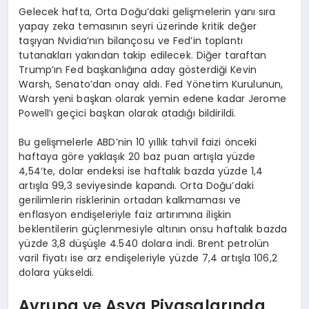
Gelecek hafta, Orta Doğu’daki gelişmelerin yanı sıra
yapay zeka temasının seyri üzerinde kritik değer
taşıyan Nvidia’nın bilançosu ve Fed’in toplantı
tutanakları yakından takip edilecek. Diğer taraftan
Trump’ın Fed başkanlığına aday gösterdiği Kevin
Warsh, Senato’dan onay aldı. Fed Yönetim Kurulunun,
Warsh yeni başkan olarak yemin edene kadar Jerome
Powell’ı geçici başkan olarak atadığı bildirildi.
Bu gelişmelerle ABD’nin 10 yıllık tahvil faizi önceki
haftaya göre yaklaşık 20 baz puan artışla yüzde
4,54’te, dolar endeksi ise haftalık bazda yüzde 1,4
artışla 99,3 seviyesinde kapandı. Orta Doğu’daki
gerilimlerin risklerinin ortadan kalkmaması ve
enflasyon endişeleriyle faiz artırımına ilişkin
beklentilerin güçlenmesiyle altının onsu haftalık bazda
yüzde 3,8 düşüşle 4.540 dolara indi. Brent petrolün
varil fiyatı ise arz endişeleriyle yüzde 7,4 artışla 106,2
dolara yükseldi.
Avrupa ve Asya Piyasalarında