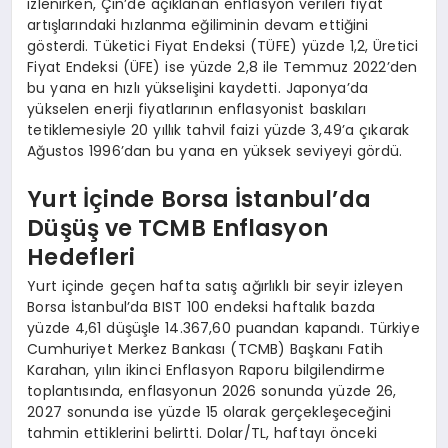
izlenirken, Çin’de açıklanan enflasyon verileri fiyat
artışlarındaki hızlanma eğiliminin devam ettiğini
gösterdi. Tüketici Fiyat Endeksi (TÜFE) yüzde 1,2, Üretici
Fiyat Endeksi (ÜFE) ise yüzde 2,8 ile Temmuz 2022’den
bu yana en hızlı yükselişini kaydetti. Japonya’da
yükselen enerji fiyatlarının enflasyonist baskıları
tetiklemesiyle 20 yıllık tahvil faizi yüzde 3,49’a çıkarak
Ağustos 1996’dan bu yana en yüksek seviyeyi gördü.
Yurt İçinde Borsa İstanbul’da
Düşüş ve TCMB Enflasyon
Hedefleri
Yurt içinde geçen hafta satış ağırlıklı bir seyir izleyen
Borsa İstanbul’da BIST 100 endeksi haftalık bazda
yüzde 4,61 düşüşle 14.367,60 puandan kapandı. Türkiye
Cumhuriyet Merkez Bankası (TCMB) Başkanı Fatih
Karahan, yılın ikinci Enflasyon Raporu bilgilendirme
toplantısında, enflasyonun 2026 sonunda yüzde 26,
2027 sonunda ise yüzde 15 olarak gerçekleşeceğini
tahmin ettiklerini belirtti. Dolar/TL, haftayı önceki