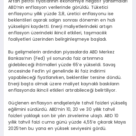
Artan petrol fiyatlarının ekonomiye negatif yansımaları
ABD’nin enflasyon verilerinde görüldü. Tüketici
enflasyonu yıllık yüzde 3,8, üretici enflasyonu ise
beklentileri aşarak salgın sonrası dönemin en hızlı
yükselişini kaydetti. Enerji maliyetlerindeki artışın
enflasyon üzerindeki ikincil etkileri, taşımacılık
faaliyetleri üzerinden belirginleşmeye başladı.
Bu gelişmelerin ardından piyasalarda ABD Merkez
Bankası’nın (Fed) yıl sonunda faiz artırımına
gidebileceği ihtimalleri yüzde 65’e yükseldi. Savaş
öncesinde Fed’in yıl genelinde iki faiz indirimi
yapabileceği fiyatlanırken, beklentiler tersine döndü.
Enerji başta olmak üzere maliyet kaynaklı baskıların
enflasyonda ikincil etkileri artırabileceği belirtiliyor.
Güçlenen enflasyon endişeleriyle tahvil faizleri yükseliş
eğilimini sürdürdü. ABD’nin 10, 20 ve 30 yıllık tahvil
faizleri yaklaşık son bir yılın zirvelerine ulaştı. ABD 10
yıllık tahvil faizi cuma günü yüzde 4,55’e çıkarak Mayıs
2025’ten bu yana en yüksek seviyesini gördü.