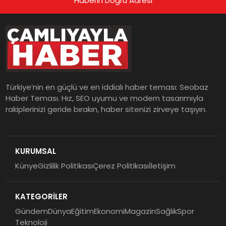
Haberin Doğru Adresi
Türkiye’nin en güçlü ve en iddialı haber teması: Seobaz
Haber Teması. Hız, SEO uyumu ve modern tasarımıyla
rakiplerinizi geride bırakın, haber sitenizi zirveye taşıyın.
KURUMSAL
Künye
Gizlilik Politikası
Çerez Politikası
İletişim
KATEGORİLER
Gündem
Dünya
Eğitim
Ekonomi
Magazin
Sağlık
Spor
Teknoloji