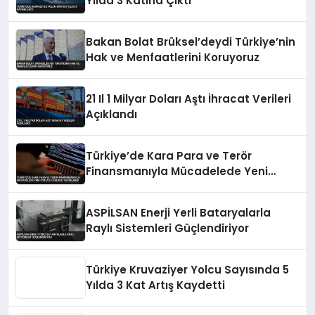
Yılda 3 Katına Çıktı
Bakan Bolat Brüksel’deydi Türkiye’nin
Hak ve Menfaatlerini Koruyoruz
21 Il 1 Milyar Doları Aştı İhracat Verileri
Açıklandı
Türkiye’de Kara Para ve Terör
Finansmanıyla Mücadelede Yeni
Strateji Belgesi Yayınlandı
ASPİLSAN Enerji Yerli Bataryalarla
Raylı Sistemleri Güçlendiriyor
Türkiye Kruvaziyer Yolcu Sayısında 5
Yılda 3 Kat Artış Kaydetti