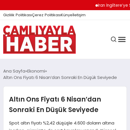
İran İngiltere’ye Sert 
Gizlilik Politikası
Çerez Politikası
Künye
İletişim
Ana Sayfa
Ekonomi
Altın Ons Fiyatı 6 Nisan’dan Sonraki En Düşük Seviyede
GÜNDEM
Altın Ons Fiyatı 6 Nisan’dan
DÜNYA
Sonraki En Düşük Seviyede
Spot altın fiyatı %2,42 düşüşle 4.600 doların altına
EĞITIM