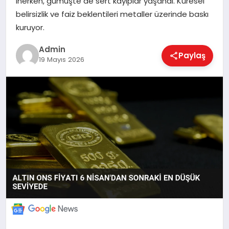
inerken, gümüşte de sert kayıplar yaşandı. Küresel
belirsizlik ve faiz beklentileri metaller üzerinde baskı
kuruyor.
EKONOMI
Admin
Paylaş
19 Mayıs 2026
MAGAZIN
SAĞLIK
SPOR
TEKNOLOJI