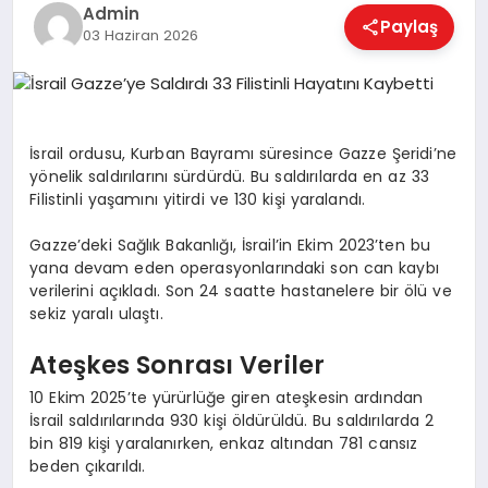
EKONOMI
Admin
Paylaş
03 Haziran 2026
MAGAZIN
İsrail ordusu, Kurban Bayramı süresince Gazze Şeridi’ne
SAĞLIK
yönelik saldırılarını sürdürdü. Bu saldırılarda en az 33
Filistinli yaşamını yitirdi ve 130 kişi yaralandı.
Gazze’deki Sağlık Bakanlığı, İsrail’in Ekim 2023’ten bu
SPOR
yana devam eden operasyonlarındaki son can kaybı
verilerini açıkladı. Son 24 saatte hastanelere bir ölü ve
sekiz yaralı ulaştı.
TEKNOLOJI
Ateşkes Sonrası Veriler
10 Ekim 2025’te yürürlüğe giren ateşkesin ardından
İsrail saldırılarında 930 kişi öldürüldü. Bu saldırılarda 2
bin 819 kişi yaralanırken, enkaz altından 781 cansız
beden çıkarıldı.