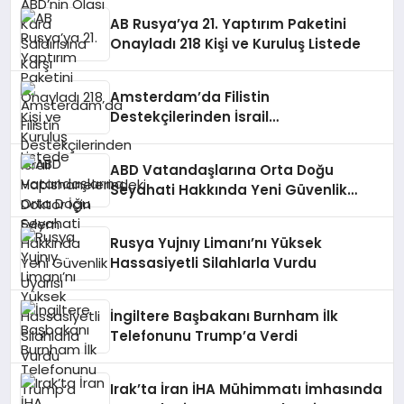
AB Rusya’ya 21. Yaptırım Paketini
Onayladı 218 Kişi ve Kuruluş Listede
Amsterdam’da Filistin
Destekçilerinden İsrail
Hapishanelerindeki Doktor İçin Eylem
ABD Vatandaşlarına Orta Doğu
Seyahati Hakkında Yeni Güvenlik
Uyarısı
Rusya Yujnıy Limanı’nı Yüksek
Hassasiyetli Silahlarla Vurdu
İngiltere Başbakanı Burnham İlk
Telefonunu Trump’a Verdi
Irak’ta İran İHA Mühimmatı İmhasında