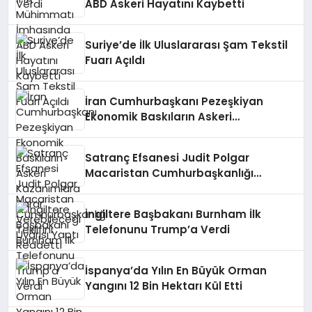
ABD Askeri Hayatını Kaybetti
Suriye’de İlk Uluslararası Şam Tekstil
Fuarı Açıldı
İran Cumhurbaşkanı Pezeşkiyan
Ekonomik Baskıların Askeri
Kazanımlara Zarar Verebileceği
Uyarısı Yaptı
Satranç Efsanesi Judit Polgar
Macaristan Cumhurbaşkanlığı
Teklifini Reddetti
İngiltere Başbakanı Burnham İlk
Telefonunu Trump’a Verdi
İspanya’da Yılın En Büyük Orman
Yangını 12 Bin Hektarı Kül Etti