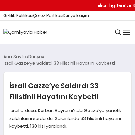
İran İngiltere’ye Se
Gizlilik Politikası
Çerez Politikası
Künye
İletişim
Ana Sayfa
Dünya
İsrail Gazze’ye Saldırdı 33 Filistinli Hayatını Kaybetti
GÜNDEM
İsrail Gazze’ye Saldırdı 33
DÜNYA
Filistinli Hayatını Kaybetti
İsrail ordusu, Kurban Bayramı’nda Gazze’ye yönelik
EĞITIM
saldırılarını sürdürdü. Saldırılarda 33 Filistinli hayatını
kaybetti, 130 kişi yaralandı.