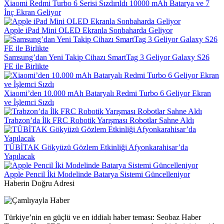
Xiaomi Redmi Turbo 6 Serisi Sızdırıldı 10000 mAh Batarya ve 7
İnç Ekran Geliyor
Apple iPad Mini OLED Ekranla Sonbaharda Geliyor
Samsung’dan Yeni Takip Cihazı SmartTag 3 Geliyor Galaxy S26
FE ile Birlikte
Xiaomi’den 10.000 mAh Bataryalı Redmi Turbo 6 Geliyor Ekran
ve İşlemci Sızdı
Trabzon’da İlk FRC Robotik Yarışması Robotlar Sahne Aldı
TÜBİTAK Gökyüzü Gözlem Etkinliği Afyonkarahisar’da
Yapılacak
Apple Pencil İki Modelinde Batarya Sistemi Güncelleniyor
Haberin Doğru Adresi
Türkiye’nin en güçlü ve en iddialı haber teması: Seobaz Haber