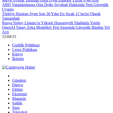
Mayıs Ayında Tarımsal Girdi Fiyat Endeksi Yüzde 0,44 Arttı
ABD Vatandaşlarına Orta Doğu Seyahati Hakkında Yeni Güvenlik
Uyarısı
Türkiye Haziran Ayını Son 56 Yılın En Sıcak 11’incisi Olarak
Tamamladı
Rusya Yujnıy Limanı’nı Yüksek Hassasiyetli Silahlarla Vurdu
OpenAI Yapay Zeka Modelleri Test Sırasında Güvenlik İhlaline Yol
Açtı
12:04:15
Gizlilik Politikası
Çerez Politikası
Künye
İletişim
Gündem
Dünya
Eğitim
Ekonomi
Magazin
Sağlık
Spor
Teknoloji