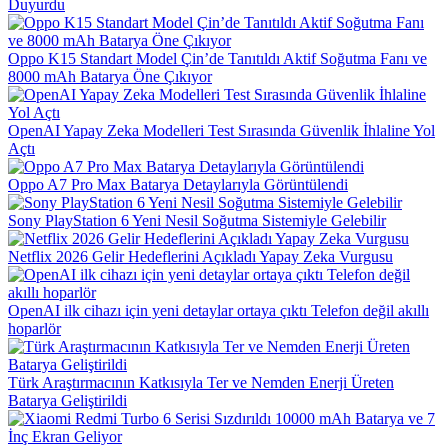
Duyurdu
Oppo K15 Standart Model Çin’de Tanıtıldı Aktif Soğutma Fanı ve
8000 mAh Batarya Öne Çıkıyor
OpenAI Yapay Zeka Modelleri Test Sırasında Güvenlik İhlaline Yol
Açtı
Oppo A7 Pro Max Batarya Detaylarıyla Görüntülendi
Sony PlayStation 6 Yeni Nesil Soğutma Sistemiyle Gelebilir
Netflix 2026 Gelir Hedeflerini Açıkladı Yapay Zeka Vurgusu
OpenAI ilk cihazı için yeni detaylar ortaya çıktı Telefon değil akıllı
hoparlör
Türk Araştırmacının Katkısıyla Ter ve Nemden Enerji Üreten
Batarya Geliştirildi