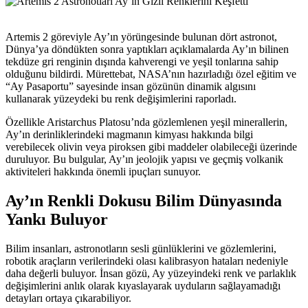
Artemis 2 göreviyle Ay’ın yörüngesinde bulunan dört astronot,
Dünya’ya döndükten sonra yaptıkları açıklamalarda Ay’ın bilinen
tekdüze gri renginin dışında kahverengi ve yeşil tonlarına sahip
olduğunu bildirdi. Mürettebat, NASA’nın hazırladığı özel eğitim ve
“Ay Pasaportu” sayesinde insan gözünün dinamik algısını
kullanarak yüzeydeki bu renk değişimlerini raporladı.
Özellikle Aristarchus Platosu’nda gözlemlenen yeşil minerallerin,
Ay’ın derinliklerindeki magmanın kimyası hakkında bilgi
verebilecek olivin veya piroksen gibi maddeler olabileceği üzerinde
duruluyor. Bu bulgular, Ay’ın jeolojik yapısı ve geçmiş volkanik
aktiviteleri hakkında önemli ipuçları sunuyor.
Ay’ın Renkli Dokusu Bilim Dünyasında
Yankı Buluyor
Bilim insanları, astronotların sesli günlüklerini ve gözlemlerini,
robotik araçların verilerindeki olası kalibrasyon hataları nedeniyle
daha değerli buluyor. İnsan gözü, Ay yüzeyindeki renk ve parlaklık
değişimlerini anlık olarak kıyaslayarak uyduların sağlayamadığı
detayları ortaya çıkarabiliyor.