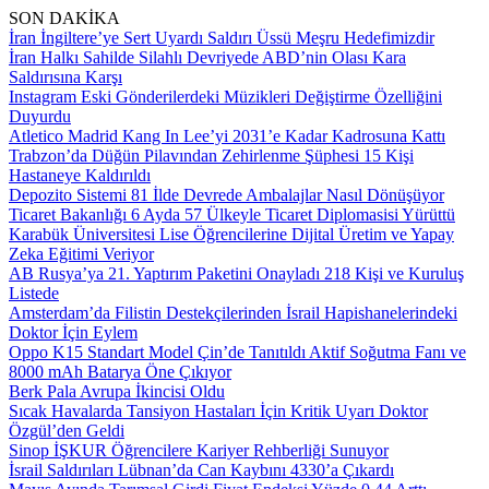
SON DAKİKA
İran İngiltere’ye Sert Uyardı Saldırı Üssü Meşru Hedefimizdir
İran Halkı Sahilde Silahlı Devriyede ABD’nin Olası Kara
Saldırısına Karşı
Instagram Eski Gönderilerdeki Müzikleri Değiştirme Özelliğini
Duyurdu
Atletico Madrid Kang In Lee’yi 2031’e Kadar Kadrosuna Kattı
Trabzon’da Düğün Pilavından Zehirlenme Şüphesi 15 Kişi
Hastaneye Kaldırıldı
Depozito Sistemi 81 İlde Devrede Ambalajlar Nasıl Dönüşüyor
Ticaret Bakanlığı 6 Ayda 57 Ülkeyle Ticaret Diplomasisi Yürüttü
Karabük Üniversitesi Lise Öğrencilerine Dijital Üretim ve Yapay
Zeka Eğitimi Veriyor
AB Rusya’ya 21. Yaptırım Paketini Onayladı 218 Kişi ve Kuruluş
Listede
Amsterdam’da Filistin Destekçilerinden İsrail Hapishanelerindeki
Doktor İçin Eylem
Oppo K15 Standart Model Çin’de Tanıtıldı Aktif Soğutma Fanı ve
8000 mAh Batarya Öne Çıkıyor
Berk Pala Avrupa İkincisi Oldu
Sıcak Havalarda Tansiyon Hastaları İçin Kritik Uyarı Doktor
Özgül’den Geldi
Sinop İŞKUR Öğrencilere Kariyer Rehberliği Sunuyor
İsrail Saldırıları Lübnan’da Can Kaybını 4330’a Çıkardı