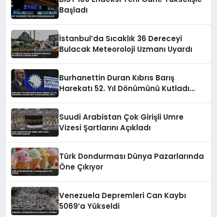
Başladı
İstanbul’da Sıcaklık 36 Dereceyi
Bulacak Meteoroloji Uzmanı Uyardı
Burhanettin Duran Kıbrıs Barış
Harekatı 52. Yıl Dönümünü Kutladı
Mavi Vatan Vurgusu Yaptı
Suudi Arabistan Çok Girişli Umre
Vizesi Şartlarını Açıkladı
Türk Dondurması Dünya Pazarlarında
Öne Çıkıyor
Venezuela Depremleri Can Kaybı
5069’a Yükseldi