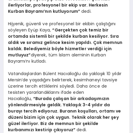
ilerliyorlar, profesyonel bir ekip var. Herkesin
Kurban Bayramı’nın kutluyorum”
dedi.
Hijyenik, güvenli ve profesyonel bir ekibin çalıştığını
söyleyen Eyüp Kaya,
“Gerçekten çok temiz bir
ortamda sistemli bir şekilde kurban kesiliyor. Sıra
aldık ve sıramız gelince kesim yapıldı. Çok memnun
kaldık. Belediyemiz böyle hizmetler verdiği için
mutluyuz”
diyerek, tüm İslam aleminin Kurban
Bayramı’nı kutladı.
Vatandaşlardan Bülent Hacıalioğlu da yaklaşık 10 yıldır
Mersin’de yaşadığını belirterek, kesimhaneyi tavsiye
üzerine tercih ettiklerini söyledi. Daha önce de
tesisten yararlandıklarını ifade eden
Hacıalioğlu,
“Burada çalışan bir arkadaşımızın
yönlendirmesiyle geldik. Yaklaşık 3-4 yıldır da
burayı tercih ediyoruz. Buranın koşulları, ortamı ve
düzeni bizim için çok uygun. Teknik olarak her şey
güzel ilerliyor. Biz de memnun bir şekilde
kurbanımızı kestirip çıkıyoruz”
dedi.