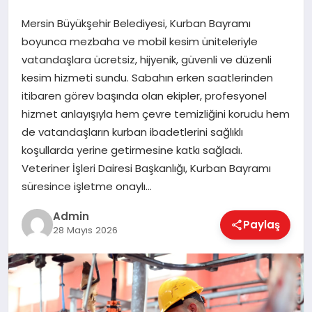
Mersin Büyükşehir Belediyesi, Kurban Bayramı
boyunca mezbaha ve mobil kesim üniteleriyle
EKONOMI
vatandaşlara ücretsiz, hijyenik, güvenli ve düzenli
kesim hizmeti sundu. Sabahın erken saatlerinden
itibaren görev başında olan ekipler, profesyonel
MAGAZIN
hizmet anlayışıyla hem çevre temizliğini korudu hem
de vatandaşların kurban ibadetlerini sağlıklı
koşullarda yerine getirmesine katkı sağladı.
SAĞLIK
Veteriner İşleri Dairesi Başkanlığı, Kurban Bayramı
süresince işletme onaylı…
SPOR
Admin
Paylaş
28 Mayıs 2026
TEKNOLOJI