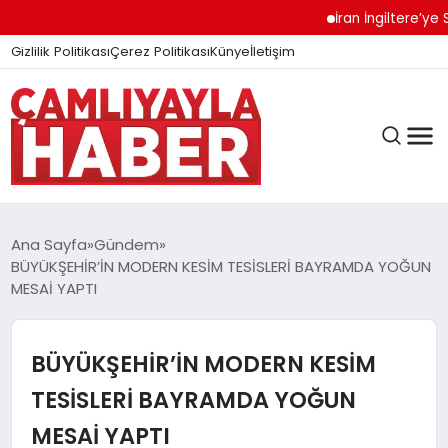
İran İngiltere’ye Sert Uy
Gizlilik Politikası
Çerez Politikası
Künye
İletişim
Ana Sayfa
Gündem
BÜYÜKŞEHİR’İN MODERN KESİM TESİSLERİ BAYRAMDA YOĞUN
MESAİ YAPTI
GÜNDEM
BÜYÜKŞEHİR’İN MODERN KESİM
DÜNYA
TESİSLERİ BAYRAMDA YOĞUN
MESAİ YAPTI
EĞITIM