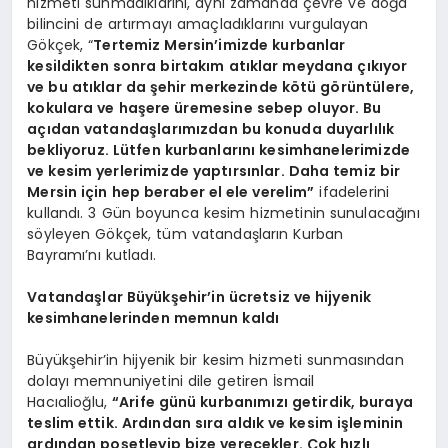
hizmeti sunmadıklarını, aynı zamanda çevre ve doğa
bilincini de artırmayı amaçladıklarını vurgulayan
Gökçek, “
Tertemiz Mersin’imizde kurbanlar
kesildikten sonra birtakım atıklar meydana çıkıyor
ve bu atıklar da şehir merkezinde kötü görüntülere,
kokulara ve haşere üremesine sebep oluyor. Bu
açıdan vatandaşlarımızdan bu konuda duyarlılık
bekliyoruz. Lütfen kurbanlarını kesimhanelerimizde
ve kesim yerlerimizde yaptırsınlar. Daha temiz bir
Mersin için hep beraber el ele verelim”
ifadelerini
kullandı. 3 Gün boyunca kesim hizmetinin sunulacağını
söyleyen Gökçek, tüm vatandaşların Kurban
Bayramı’nı kutladı.
Vatandaşlar Büyükşehir’in ücretsiz ve hijyenik
kesimhanelerinden memnun kaldı
Büyükşehir’in hijyenik bir kesim hizmeti sunmasından
dolayı memnuniyetini dile getiren İsmail
Hacıalioğlu,
“Arife günü kurbanımızı getirdik, buraya
teslim ettik. Ardından sıra aldık ve kesim işleminin
ardından poşetleyip bize verecekler. Çok hızlı