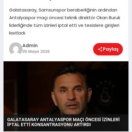
Galatasaray, Samsunspor beraberliğinin ardından
Antalyaspor maçı öncesi teknik direktör Okan Buruk
EKONOMI
liderliğinde tüm izinleri iptal etti ve tesislere girişleri
kısıtladı.
MAGAZIN
Admin
Paylaş
05 Mayıs 2026
SAĞLIK
SPOR
TEKNOLOJI