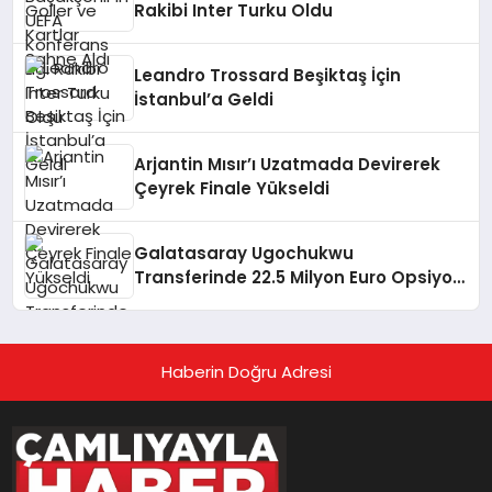
Rakibi Inter Turku Oldu
Leandro Trossard Beşiktaş İçin
İstanbul’a Geldi
Arjantin Mısır’ı Uzatmada Devirerek
Çeyrek Finale Yükseldi
Galatasaray Ugochukwu
Transferinde 22.5 Milyon Euro Opsiyon
Detayını Açıkladı
Haberin Doğru Adresi