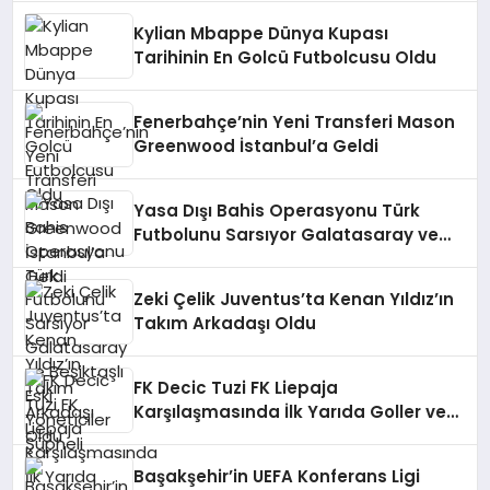
Kylian Mbappe Dünya Kupası
Tarihinin En Golcü Futbolcusu Oldu
Fenerbahçe’nin Yeni Transferi Mason
Greenwood İstanbul’a Geldi
Yasa Dışı Bahis Operasyonu Türk
Futbolunu Sarsıyor Galatasaray ve
Beşiktaşlı Eski Yöneticiler Şüpheli
Zeki Çelik Juventus’ta Kenan Yıldız’ın
Takım Arkadaşı Oldu
FK Decic Tuzi FK Liepaja
Karşılaşmasında İlk Yarıda Goller ve
Kartlar Sahne Aldı
Başakşehir’in UEFA Konferans Ligi