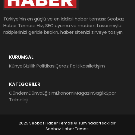
Türkiye’nin en güçlü ve en iddialı haber teması: Seobaz
Haber Teması. Hız, SEO uyumu ve modern tasarımıyla
rakiplerinizi geride bırakın, haber sitenizi zirveye taşıyın.
KURUMSAL
Künye
Gizlilik Politikası
Çerez Politikası
İletişim
KATEGORİLER
Gündem
Dünya
Eğitim
Ekonomi
Magazin
Sağlık
Spor
Teknoloji
2025 Seobaz Haber Teması © Tüm hakları saklıdır.
Seobaz Haber Teması