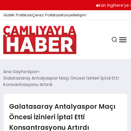
İran İngiltere’ye Sert
Gizlilik Politikası
Çerez Politikası
Künye
İletişim
Ana Sayfa
Spor
Galatasaray Antalyaspor Maçı Öncesi İzinleri İptal Etti
Konsantrasyonu Artırdı
GÜNDEM
Galatasaray Antalyaspor Maçı
DÜNYA
Öncesi İzinleri İptal Etti
Konsantrasyonu Artırdı
EĞITIM