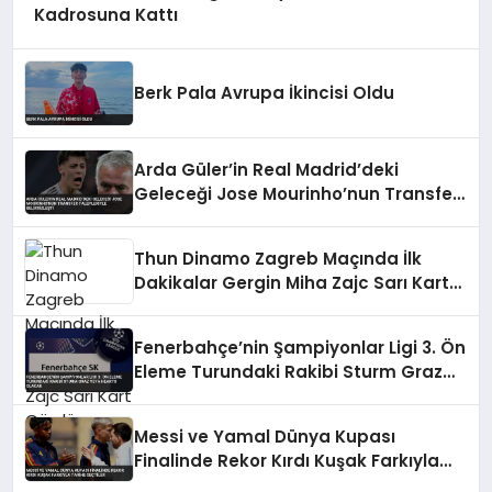
Kadrosuna Kattı
Berk Pala Avrupa İkincisi Oldu
Arda Güler’in Real Madrid’deki
Geleceği Jose Mourinho’nun Transfer
Talepleriyle Belirsizleşti
Thun Dinamo Zagreb Maçında İlk
Dakikalar Gergin Miha Zajc Sarı Kart
Gördü
Fenerbahçe’nin Şampiyonlar Ligi 3. Ön
Eleme Turundaki Rakibi Sturm Graz
veya Hearts Olacak
Messi ve Yamal Dünya Kupası
Finalinde Rekor Kırdı Kuşak Farkıyla
Tarihe Geçtiler