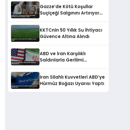
Gazze’de Kötü Koşullar
Suçiçeği Salgınını Artırıyor
Çocuklar Risk Altında
KKTCnin 50 Yıllık Su İhtiyacı
Güvence Altına Alındı
ABD ve İran Karşılıklı
Saldırılarla Gerilimi
Tırmandırıyor
İran Silahlı Kuvvetleri ABD’ye
Hürmüz Boğazı Uyarısı Yaptı