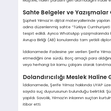
Müşteki, halen parasını geri alamadığını ifade et
Sahte Belgeler ve Yazışmalar 
Şüpheli Yılmaz’ın dijital materyallerinde yapıl
adına düzenlenmiş sahte “Türkiye Cumhuriyeti 
tespit edildi. Ayrıca WhatsApp yazışmalarında ke
Avrupa Birliği (AB) konularında tam yetkili dip
İddianamede ifadesine yer verilen Şerife Yılmaz
etmediğini öne sürdü. Borç amaçlı para aldığın
veya herhangi bir kamu çalışanı olarak tanıtmadı
Dolandırıcılığı Meslek Haline G
İddianamede, Şerife Yılmaz hakkında UYAP üzer
sayıda suç duyurusunun bulunduğu belirtildi. Şüph
yapıldı. Savcılık, Yılmaz’ın inkarının suçtan k
itibar etti.