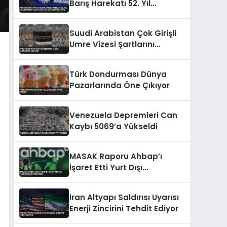
Barış Harekatı 52. Yıl
Dönümünü Kutladı Mavi
Vatan Vurgusu Yaptı
Suudi Arabistan Çok Girişli
Umre Vizesi Şartlarını
Açıkladı
Türk Dondurması Dünya
Pazarlarında Öne Çıkıyor
Venezuela Depremleri Can
Kaybı 5069’a Yükseldi
MASAK Raporu Ahbap’ı
İşaret Etti Yurt Dışı
Yardımları Bildirilmedi
İran Altyapı Saldırısı Uyarısı
Enerji Zincirini Tehdit Ediyor