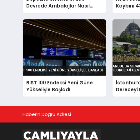
Devrede Ambalajlar Nasıl
Kaybını 4
Dönüşüyor
BIST 100 Endeksi Yeni Güne
İstanbul’
Yükselişle Başladı
Dereceyi 
Uzmanı U
Haberin Doğru Adresi