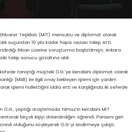
 İstihbarat Teşkilatı (MİT) mensubu ve diplomat olarak
ıcılık suçundan 10 yıla kadar hapis cezası talep etti.
andırdığı ihbarı üzerine soruşturma başlatılmıştı. Ankara
iziki takip sonucu gözaltına aldı.
kafede tanıştığı müşteki Ö.G.’ye kendisini diplomat olarak
kanlığı (MSB) ile ilgili onay bekleyen işlemi için yardım
arak işlemi hallettiğini iddia etti ve karşılığında iki seferde
Ö.G., yaptığı araştırmada Yılmaz’ın kendisini MİT
ıtarak birçok kişiyi dolandırdığını öğrendi. Parasını geri
örevli olduğunu söyleyerek Ö.G.’yi sindirmeye çalıştı.