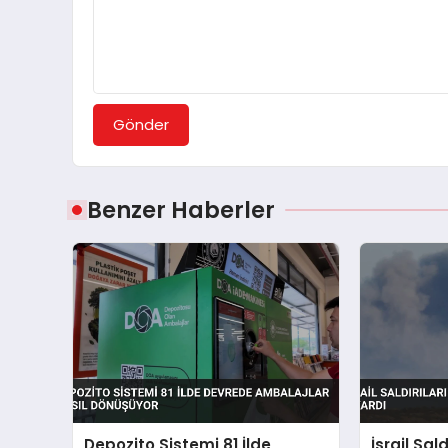
Gönder
Benzer Haberler
Depozito Sistemi 81 İlde
İsrail Sal