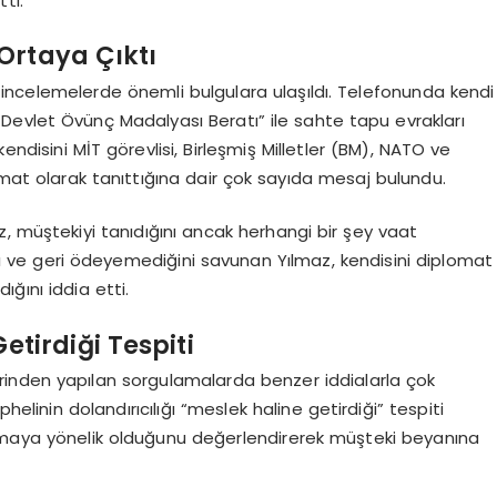
ti.
Ortaya Çıktı
an incelemelerde önemli bulgulara ulaşıldı. Telefonunda kendi
Devlet Övünç Madalyası Beratı” ile sahte tapu evrakları
ndisini MİT görevlisi, Birleşmiş Milletler (BM), NATO ve
lomat olarak tanıttığına dair çok sayıda mesaj bulundu.
, müştekiyi tanıdığını ancak herhangi bir şey vaat
ı ve geri ödeyemediğini savunan Yılmaz, kendisini diplomat
ğını iddia etti.
etirdiği Tespiti
inden yapılan sorgulamalarda benzer iddialarla çok
elinin dolandırıcılığı “meslek haline getirdiği” tespiti
urtulmaya yönelik olduğunu değerlendirerek müşteki beyanına