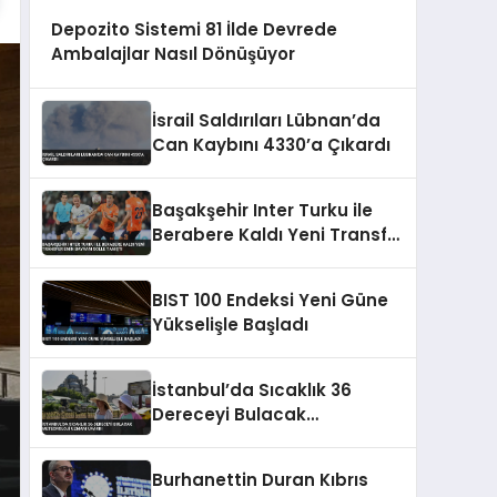
Depozito Sistemi 81 İlde Devrede
Ambalajlar Nasıl Dönüşüyor
İsrail Saldırıları Lübnan’da
Can Kaybını 4330’a Çıkardı
Başakşehir Inter Turku ile
Berabere Kaldı Yeni Transfer
Emin Bayram Golle Tanıştı
BIST 100 Endeksi Yeni Güne
Yükselişle Başladı
İstanbul’da Sıcaklık 36
Dereceyi Bulacak
Meteoroloji Uzmanı Uyardı
Burhanettin Duran Kıbrıs