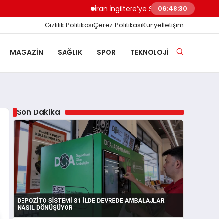
İran İngiltere’ye Sert Uyardı Saldırı Üssü Meş
06:48:31
Gizlilik Politikası
Çerez Politikası
Künye
İletişim
MAGAZIN
SAĞLIK
SPOR
TEKNOLOJI
Son Dakika