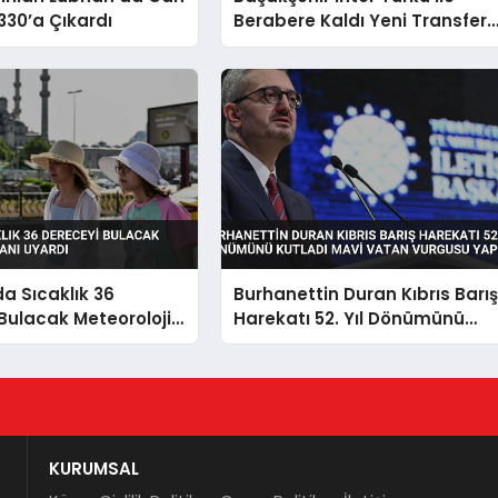
330’a Çıkardı
Berabere Kaldı Yeni Transfer
Emin Bayram Golle Tanıştı
da Sıcaklık 36
Burhanettin Duran Kıbrıs Barı
Bulacak Meteoroloji
Harekatı 52. Yıl Dönümünü
yardı
Kutladı Mavi Vatan Vurgusu
Yaptı
KURUMSAL