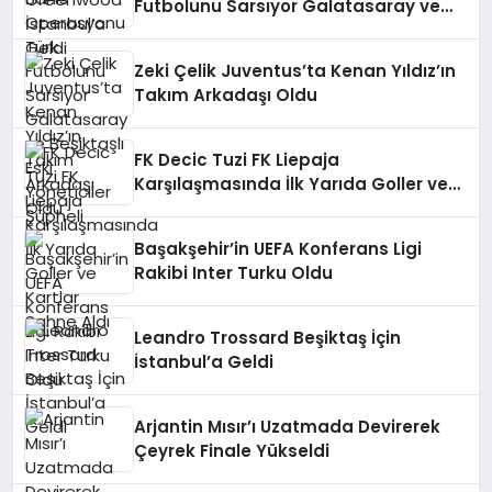
Futbolunu Sarsıyor Galatasaray ve
Beşiktaşlı Eski Yöneticiler Şüpheli
Zeki Çelik Juventus’ta Kenan Yıldız’ın
Takım Arkadaşı Oldu
FK Decic Tuzi FK Liepaja
Karşılaşmasında İlk Yarıda Goller ve
Kartlar Sahne Aldı
Başakşehir’in UEFA Konferans Ligi
Rakibi Inter Turku Oldu
Leandro Trossard Beşiktaş İçin
İstanbul’a Geldi
Arjantin Mısır’ı Uzatmada Devirerek
Çeyrek Finale Yükseldi