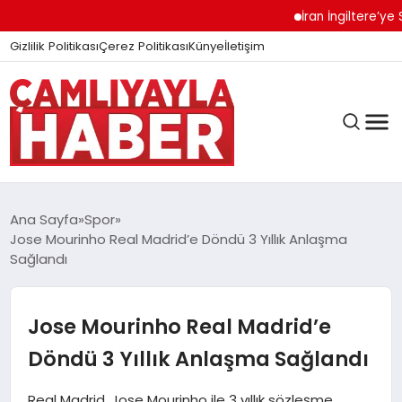
İran İngiltere’ye Se
Gizlilik Politikası
Çerez Politikası
Künye
İletişim
Ana Sayfa
Spor
Jose Mourinho Real Madrid’e Döndü 3 Yıllık Anlaşma
Sağlandı
GÜNDEM
Jose Mourinho Real Madrid’e
DÜNYA
Döndü 3 Yıllık Anlaşma Sağlandı
EĞITIM
Real Madrid, Jose Mourinho ile 3 yıllık sözleşme