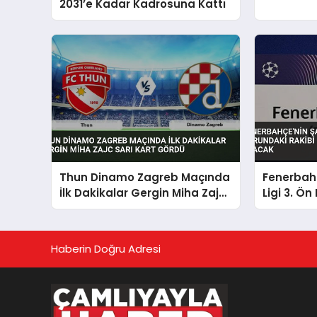
2031’e Kadar Kadrosuna Kattı
Thun Dinamo Zagreb Maçında
Fenerbah
İlk Dakikalar Gergin Miha Zajc
Ligi 3. Ö
Sarı Kart Gördü
Rakibi St
Hearts O
Haberin Doğru Adresi