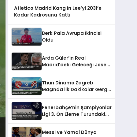
Atletico Madrid Kang In Lee’yi 2031’e
Kadar Kadrosuna Kattı
Berk Pala Avrupa İkincisi
Oldu
Arda Güler’in Real
Madrid’deki Geleceği Jose
Mourinho’nun Transfer
Talepleriyle Belirsizleşti
Thun Dinamo Zagreb
Maçında İlk Dakikalar Gergin
Miha Zajc Sarı Kart Gördü
Fenerbahçe’nin Şampiyonlar
Ligi 3. Ön Eleme Turundaki
Rakibi Sturm Graz veya
Hearts Olacak
Messi ve Yamal Dünya