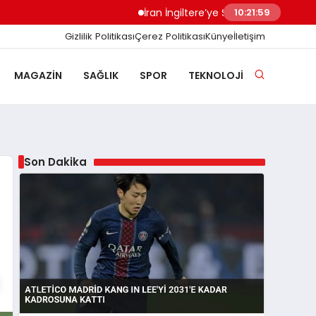
İran İngiltere’ye Sert Uyardı Saldırı Üssü M
10:22:00
Gizlilik Politikası
Çerez Politikası
Künye
İletişim
MAGAZIN
SAĞLIK
SPOR
TEKNOLOJI
Son Dakika