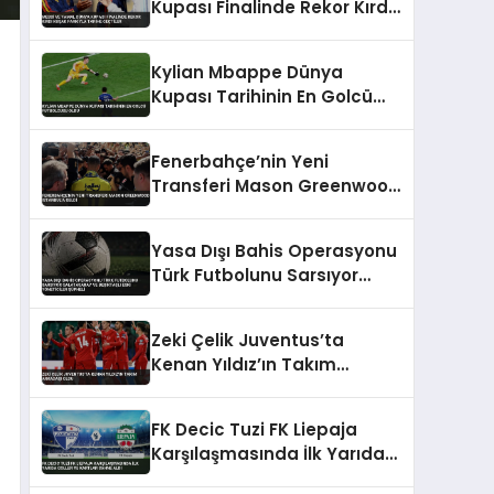
Kupası Finalinde Rekor Kırdı
Kuşak Farkıyla Tarihe
Geçtiler
Kylian Mbappe Dünya
Kupası Tarihinin En Golcü
Futbolcusu Oldu
Fenerbahçe’nin Yeni
Transferi Mason Greenwood
İstanbul’a Geldi
Yasa Dışı Bahis Operasyonu
Türk Futbolunu Sarsıyor
Galatasaray ve Beşiktaşlı
Eski Yöneticiler Şüpheli
Zeki Çelik Juventus’ta
Kenan Yıldız’ın Takım
Arkadaşı Oldu
FK Decic Tuzi FK Liepaja
Karşılaşmasında İlk Yarıda
Goller ve Kartlar Sahne Aldı