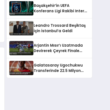
Başakşehir’in UEFA
Konferans Ligi Rakibi Inter
Turku Oldu
Leandro Trossard Beşiktaş
İçin İstanbul’a Geldi
Arjantin Mısır’ı Uzatmada
Devirerek Çeyrek Finale
Yükseldi
Galatasaray Ugochukwu
Transferinde 22.5 Milyon
Euro Opsiyon Detayını
Açıkladı