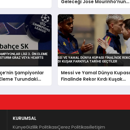
Geleceği Jose Mourinho’nun
Transfer Talepleriyle
Belirsizleşti
çe’nin Şampiyonlar
Messi ve Yamal Dünya Kupas
n Eleme Turundaki
Finalinde Rekor Kırdı Kuşak
urm Graz veya
Farkıyla Tarihe Geçtiler
lacak
KURUMSAL
Künye
Gizlilik Politikası
Çerez Politikası
İletişim