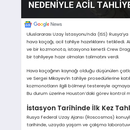
Uluslararası Uzay İstasyonu’nda (ISS) Rusya’y
hava kaçağı, acil tahliye hazırlıklarını tetikledi
ve bir kozmonota, istasyona kenetli Crew Dragon
bir tahliyeye hazır olmaları talimatını verdi.
Hava kaçağının kaynağı olduğu düşünülen çat
ve Sergei Mikayev’in tahliye prosedürlerine katılm
kozmonotların ilgili bölmeyi testereyle açmaya ç
Bu durum üzerine Houston’daki görev kontrol me
İstasyon Tarihinde İlk Kez Tahl
Rusya Federal Uzay Ajansı (Roscosmos) konuyla il
tarihinde, uzayda yaşam ve çalışma laboratuv