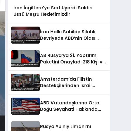
İran İngiltere’ye Sert Uyardı Saldırı
Üssü Meşru Hedefimizdir
İran Halkı Sahilde Silahlı
Devriyede ABD’nin Olası
Kara Saldırısına Karşı
AB Rusya’ya 21. Yaptırım
Paketini Onayladı 218 Kişi ve
Kuruluş Listede
Amsterdam’da Filistin
Destekçilerinden İsrail
Hapishanelerindeki Doktor
İçin Eylem
ABD Vatandaşlarına Orta
Doğu Seyahati Hakkında
Yeni Güvenlik Uyarısı
Rusya Yujnıy Limanı’nı