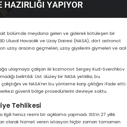
a ait bölümde meydana gelen ve giderek kötüleşen bir
. ABD Ulusal Havacılık ve Uzay Dairesi (NASA), dört astronot
 uzay aracına geçmeleri, uzay giysilerini giymeleri ve acil
lağa ulaşmaya çalışan iki kozmonot Sergey Kud-Sverchkov
adığı belirtildi. Üst düzey bir NASA yetkilisi, bu
alıştığını ve NASA’nın bu yönteme karşı çıktığını ifade etti.
rkezi güvenli bölge prosedürlerini devreye soktu.
iye Tehlikesi
gili henüz resmi bir açıklama yapmadı. ISS’in 27 yıllık
arı olarak hizmet veren istasyon hiçbir zaman tamamen