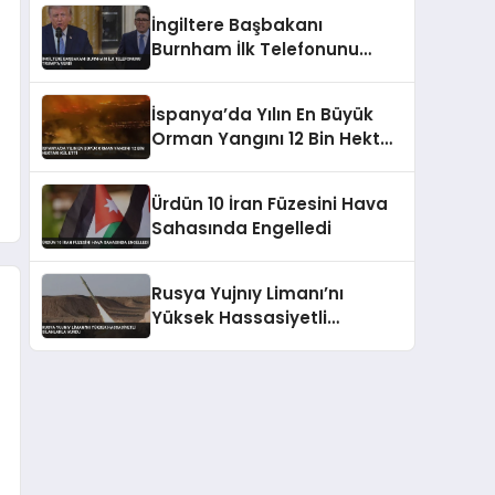
Reddetti
İngiltere Başbakanı
Burnham İlk Telefonunu
Trump’a Verdi
İspanya’da Yılın En Büyük
Orman Yangını 12 Bin Hektarı
Kül Etti
Ürdün 10 İran Füzesini Hava
Sahasında Engelledi
Rusya Yujnıy Limanı’nı
Yüksek Hassasiyetli
Silahlarla Vurdu