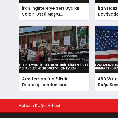
İran İngiltere’ye Sert Uyardı
İran Halkı
Saldırı Üssü Meşru
Devriyede
Hedefimizdir
Saldırısın
Amsterdam’da Filistin
ABD Vata
Destekçilerinden İsrail
Doğu Sey
Hapishanelerindeki Doktor İçin
Güvenlik 
Eylem
Haberin Doğru Adresi