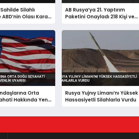
 Sahilde Silahlı
AB Rusya’ya 21. Yaptırım
 ABD’nin Olası Kara
Paketini Onayladı 218 Kişi ve
a Karşı
Kuruluş Listede
ndaşlarına Orta
Rusya Yujnıy Limanı’nı Yüksek
ahati Hakkında Yeni
Hassasiyetli Silahlarla Vurdu
Uyarısı