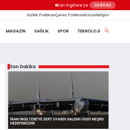
İran İngiltere’ye Sert Uyardı Saldırı Üssü M
02:50:54
Gizlilik Politikası
Çerez Politikası
Künye
İletişim
MAGAZIN
SAĞLIK
SPOR
TEKNOLOJI
Son Dakika