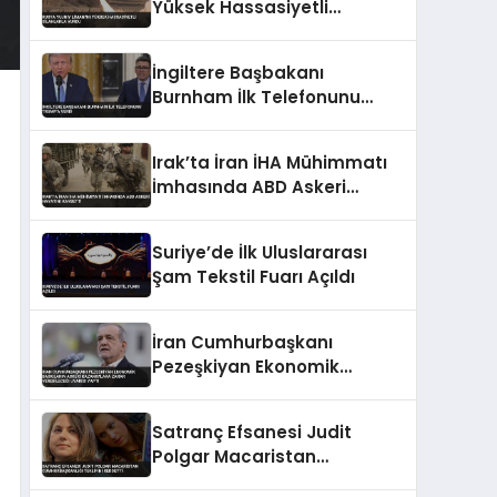
Yüksek Hassasiyetli
Silahlarla Vurdu
İngiltere Başbakanı
Burnham İlk Telefonunu
Trump’a Verdi
Irak’ta İran İHA Mühimmatı
İmhasında ABD Askeri
Hayatını Kaybetti
Suriye’de İlk Uluslararası
Şam Tekstil Fuarı Açıldı
İran Cumhurbaşkanı
Pezeşkiyan Ekonomik
Baskıların Askeri
Kazanımlara Zarar
Satranç Efsanesi Judit
Verebileceği Uyarısı Yaptı
Polgar Macaristan
Cumhurbaşkanlığı Teklifini