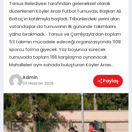
Tarsus Belediyesi tarafından geleneksel olarak
düzenlenen Köyler Arası Futbol Turnuvası, Başkan Ali
Boltaç’ın katılımıyla başladı. Tribünlerdeki yerini alan
EKONOMI
vatandaşlar da turnuvanın ilk gününde takımlarını
yalnız bırakmadı. Tarsus ve Çamlıyayla’dan toplam
53 takımın mücadele edeceği organizasyonda 1108
MAGAZIN
sporcu forma giyecek. Yaz boyunca sürecek
turnuvada toplam 166 karşılaşma oynanacak.
SAĞLIK
Mahalleleri aynı sahada buluşturan Köyler Arası…
Admin
Paylaş
03 Haziran 2026
SPOR
TEKNOLOJI