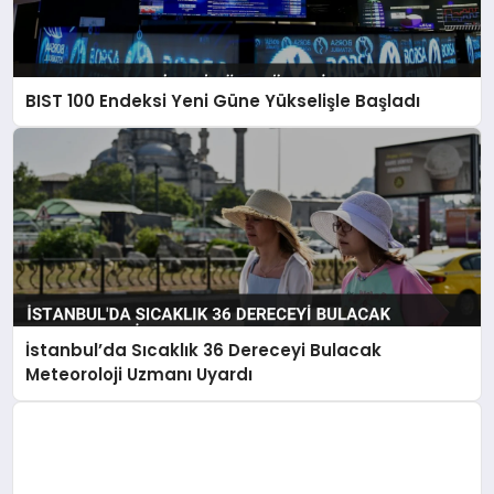
BIST 100 Endeksi Yeni Güne Yükselişle Başladı
İstanbul’da Sıcaklık 36 Dereceyi Bulacak
Meteoroloji Uzmanı Uyardı