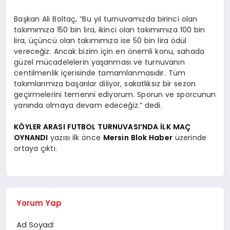
Başkan Ali Boltaç, “Bu yıl turnuvamızda birinci olan
takımımıza 150 bin lira, ikinci olan takımımıza 100 bin
lira, üçüncü olan takımımıza ise 50 bin lira ödül
vereceğiz. Ancak bizim için en önemli konu, sahada
güzel mücadelelerin yaşanması ve turnuvanın
centilmenlik içerisinde tamamlanmasıdır. Tüm
takımlarımıza başarılar diliyor, sakatlıksız bir sezon
geçirmelerini temenni ediyorum. Sporun ve sporcunun
yanında olmaya devam edeceğiz.” dedi.
KÖYLER ARASI FUTBOL TURNUVASI’NDA İLK MAÇ
OYNANDI
yazısı ilk önce
Mersin Blok Haber
üzerinde
ortaya çıktı.
Yorum Yap
Ad Soyad: