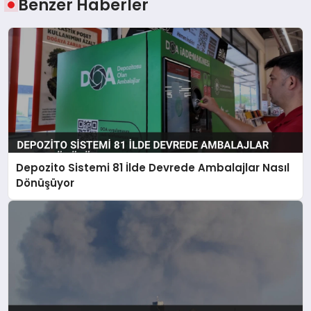
Benzer Haberler
Depozito Sistemi 81 İlde Devrede Ambalajlar Nasıl
Dönüşüyor