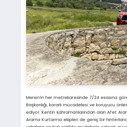
Mersin’in her metrekaresinde 7/24 esasına göre 
Başkanlığı, kararlı mücadelesi ve koruyucu ön
ediyor. Kentin kahramanlarından olan Afet Ara
Arama Kurtarma ekipleri de geniş bir hinterland
vakalara en hızlı şekilde müdahale ederek güv