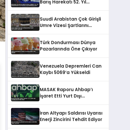
Barış Harekatı 52. Yıl
Dönümünü Kutladı Mavi
Vatan Vurgusu Yaptı
Suudi Arabistan Çok Girişli
Umre Vizesi Şartlarını
Açıkladı
Türk Dondurması Dünya
Pazarlarında Öne Çıkıyor
Venezuela Depremleri Can
Kaybı 5069’a Yükseldi
MASAK Raporu Ahbap’ı
İşaret Etti Yurt Dışı
Yardımları Bildirilmedi
İran Altyapı Saldırısı Uyarısı
Enerji Zincirini Tehdit Ediyor