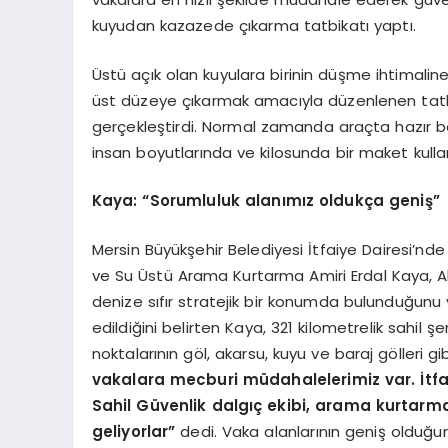
kuyudan kazazede çıkarma tatbikatı yaptı.
Üstü açık olan kuyulara birinin düşme ihtimaline
üst düzeye çıkarmak amacıyla düzenlenen tatb
gerçekleştirdi. Normal zamanda araçta hazır be
insan boyutlarında ve kilosunda bir maket kull
Kaya: “Sorumluluk alanımız oldukça geniş”
Mersin Büyükşehir Belediyesi İtfaiye Dairesi’n
ve Su Üstü Arama Kurtarma Amiri Erdal Kaya, Akde
denize sıfır stratejik bir konumda bulunduğunu v
edildiğini belirten Kaya, 321 kilometrelik sahil şer
noktalarının göl, akarsu, kuyu ve baraj gölleri g
vakalara mecburi müdahalelerimiz var. İtfai
Sahil Güvenlik dalgıç ekibi, arama kurtarma
geliyorlar”
dedi. Vaka alanlarının geniş olduğu