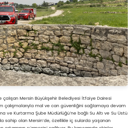
çalışan Mersin Büyükşehir Belediyesi İtfaiye Dairesi
lem çalışmalarıyla mal ve can güvenliğini sağlamaya devam
ma ve Kurtarma Şube Müdürlüğü’ne bağlı Su Altı ve Su Üstü
a sahip olan Mersin’de, özellikle iç sularda yaşanan
en ortamının sürmesini sağlıyor. Bu kapsamda ekipler