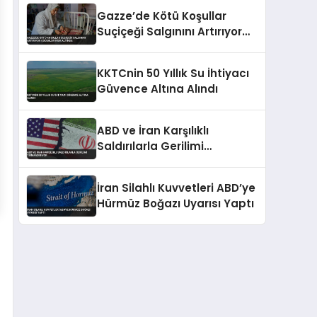
Gazze’de Kötü Koşullar
Suçiçeği Salgınını Artırıyor
Çocuklar Risk Altında
KKTCnin 50 Yıllık Su İhtiyacı
Güvence Altına Alındı
ABD ve İran Karşılıklı
Saldırılarla Gerilimi
Tırmandırıyor
İran Silahlı Kuvvetleri ABD’ye
Hürmüz Boğazı Uyarısı Yaptı