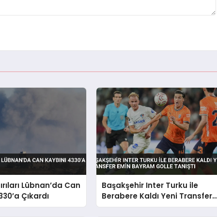
dırıları Lübnan’da Can
Başakşehir Inter Turku ile
330’a Çıkardı
Berabere Kaldı Yeni Transfer
Emin Bayram Golle Tanıştı