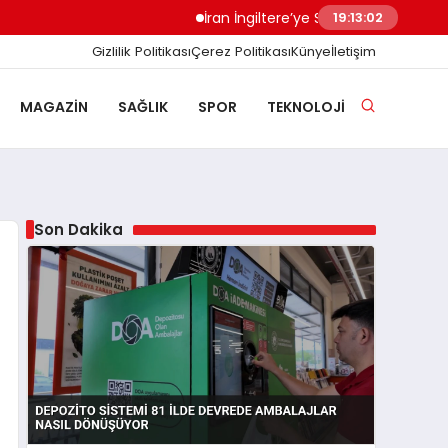
İran İngiltere’ye Sert Uyardı Saldırı Üssü Meşr
19:13:04
Gizlilik Politikası
Çerez Politikası
Künye
İletişim
MAGAZIN
SAĞLIK
SPOR
TEKNOLOJI
Son Dakika