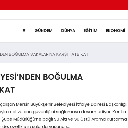
GÜNDEM
DÜNYA
EĞITIM
EKONOMI
’NDEN BOĞULMA VAKALARINA KARŞI TATBİKAT
İYESİ’NDEN BOĞULMA
İKAT
lışan Mersin Büyükşehir Belediyesi İtfaiye Dairesi Başkanlığı,
rıyla mal ve can güvenliğini sağlamaya devam ediyor. Kentin
Şube Müdürlüğü’ne bağlı Su Altı ve Su Üstü Arama Kurtarma
n’de, özellikle iç sularda yaşanan…