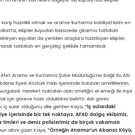
 karşı hazırlıklı olmak ve arama-kurtarma kabiliyetlerini en
ikatta, ekipler kuyudan kazazede çıkarma tatbikatı
kleyen eşyaları da yeniden araçlara hazırlayan ekipler,
anarak tatbikatı en gerçekçi şekilde tamamladı.
de Afet Arama ve Kurtarma Şube Müdürlüğü’ne bağlı Su Altı
niz ilçesi Atatürk Parkı içerisinde bulunan amirliklerinin,
urguladı. Hareket noktaları olan amirliğin el emeği ile inşa
idi için göreve hazır olduklarını belirtti. Asli görev
ibi iç sular olduğunu dile getiren Kaya,
“İç sulardaki
ye içerisinde biz tek noktayız. AFAD dalgıç ekibimiz,
 timleri ve deniz polislerimiz de birçok vakamıza
nun altını çizen Kaya,
“Örneğin Anamur’un Abanoz Köyü,