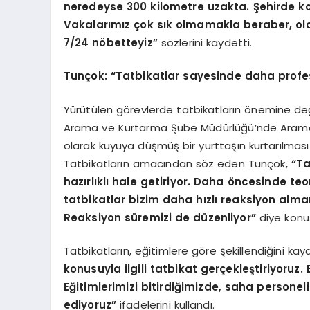
neredeyse 300 kilometre uzakta. Şehirde ko
Vakalarımız çok sık olmamakla beraber, ol
7/24 nöbetteyiz”
sözlerini kaydetti.
Tunçok: “Tatbikatlar sayesinde daha profe
Yürütülen görevlerde tatbikatların önemine değ
Arama ve Kurtarma Şube Müdürlüğü’nde Arama 
olarak kuyuya düşmüş bir yurttaşın kurtarılması 
Tatbikatların amacından söz eden Tunçok,
“Ta
hazırlıklı hale getiriyor. Daha öncesinde te
tatbikatlar bizim daha hızlı reaksiyon alma
Reaksiyon süremizi de düzenliyor”
diye konu
Tatbikatların, eğitimlere göre şekillendiğini k
konusuyla ilgili tatbikat gerçekleştiriyoruz.
Eğitimlerimizi bitirdiğimizde, saha personel
ediyoruz”
ifadelerini kullandı.