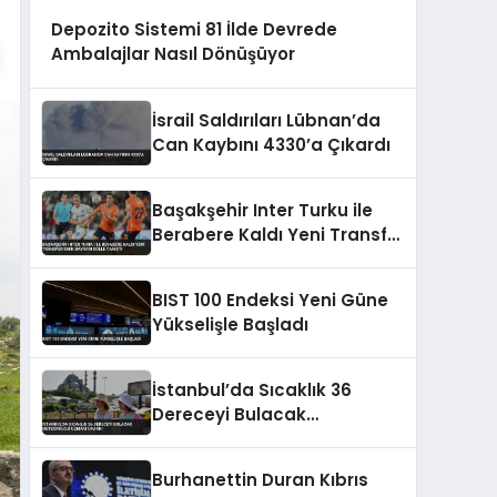
Depozito Sistemi 81 İlde Devrede
Ambalajlar Nasıl Dönüşüyor
İsrail Saldırıları Lübnan’da
Can Kaybını 4330’a Çıkardı
Başakşehir Inter Turku ile
Berabere Kaldı Yeni Transfer
Emin Bayram Golle Tanıştı
BIST 100 Endeksi Yeni Güne
Yükselişle Başladı
İstanbul’da Sıcaklık 36
Dereceyi Bulacak
Meteoroloji Uzmanı Uyardı
Burhanettin Duran Kıbrıs