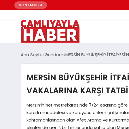
SON DAKİKA
Ana Sayfa
Gündem
MERSİN BÜYÜKŞEHİR İTFAİYESİ
MERSİN BÜYÜKŞEHİR İTFA
VAKALARINA KARŞI TATB
Mersin’in her metrekaresinde 7/24 esasına göre ça
kararlı mücadelesi ve koruyucu önlem çalışmala
kahramanlarından olan Afet Arama ve Kurtarma 
ekipleri de geniş bir hinterlanda sahip olan Mersi