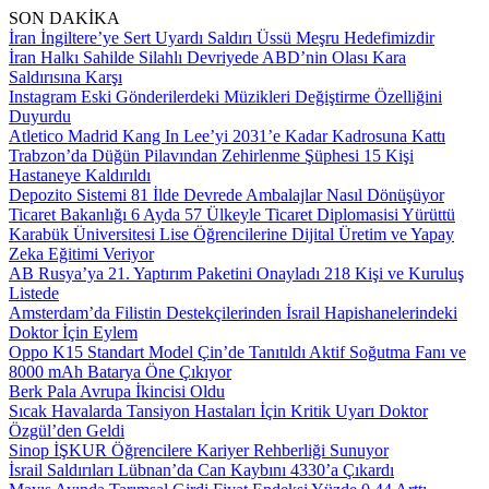
SON DAKİKA
İran İngiltere’ye Sert Uyardı Saldırı Üssü Meşru Hedefimizdir
İran Halkı Sahilde Silahlı Devriyede ABD’nin Olası Kara
Saldırısına Karşı
Instagram Eski Gönderilerdeki Müzikleri Değiştirme Özelliğini
Duyurdu
Atletico Madrid Kang In Lee’yi 2031’e Kadar Kadrosuna Kattı
Trabzon’da Düğün Pilavından Zehirlenme Şüphesi 15 Kişi
Hastaneye Kaldırıldı
Depozito Sistemi 81 İlde Devrede Ambalajlar Nasıl Dönüşüyor
Ticaret Bakanlığı 6 Ayda 57 Ülkeyle Ticaret Diplomasisi Yürüttü
Karabük Üniversitesi Lise Öğrencilerine Dijital Üretim ve Yapay
Zeka Eğitimi Veriyor
AB Rusya’ya 21. Yaptırım Paketini Onayladı 218 Kişi ve Kuruluş
Listede
Amsterdam’da Filistin Destekçilerinden İsrail Hapishanelerindeki
Doktor İçin Eylem
Oppo K15 Standart Model Çin’de Tanıtıldı Aktif Soğutma Fanı ve
8000 mAh Batarya Öne Çıkıyor
Berk Pala Avrupa İkincisi Oldu
Sıcak Havalarda Tansiyon Hastaları İçin Kritik Uyarı Doktor
Özgül’den Geldi
Sinop İŞKUR Öğrencilere Kariyer Rehberliği Sunuyor
İsrail Saldırıları Lübnan’da Can Kaybını 4330’a Çıkardı