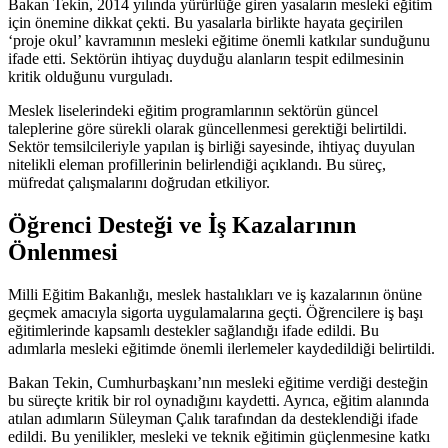
Bakan Tekin, 2014 yılında yürürlüğe giren yasaların mesleki eğitim
için önemine dikkat çekti. Bu yasalarla birlikte hayata geçirilen
‘proje okul’ kavramının mesleki eğitime önemli katkılar sunduğunu
ifade etti. Sektörün ihtiyaç duyduğu alanların tespit edilmesinin
kritik olduğunu vurguladı.
Meslek liselerindeki eğitim programlarının sektörün güncel
taleplerine göre sürekli olarak güncellenmesi gerektiği belirtildi.
Sektör temsilcileriyle yapılan iş birliği sayesinde, ihtiyaç duyulan
nitelikli eleman profillerinin belirlendiği açıklandı. Bu süreç,
müfredat çalışmalarını doğrudan etkiliyor.
Öğrenci Desteği ve İş Kazalarının
Önlenmesi
Milli Eğitim Bakanlığı, meslek hastalıkları ve iş kazalarının önüne
geçmek amacıyla sigorta uygulamalarına geçti. Öğrencilere iş başı
eğitimlerinde kapsamlı destekler sağlandığı ifade edildi. Bu
adımlarla mesleki eğitimde önemli ilerlemeler kaydedildiği belirtildi.
Bakan Tekin, Cumhurbaşkanı’nın mesleki eğitime verdiği desteğin
bu süreçte kritik bir rol oynadığını kaydetti. Ayrıca, eğitim alanında
atılan adımların Süleyman Çalık tarafından da desteklendiği ifade
edildi. Bu yenilikler, mesleki ve teknik eğitimin güçlenmesine katkı