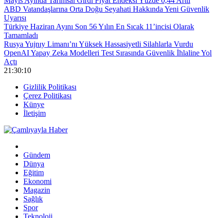
Mayıs Ayında Tarımsal Girdi Fiyat Endeksi Yüzde 0,44 Arttı
ABD Vatandaşlarına Orta Doğu Seyahati Hakkında Yeni Güvenlik
Uyarısı
Türkiye Haziran Ayını Son 56 Yılın En Sıcak 11’incisi Olarak
Tamamladı
Rusya Yujnıy Limanı’nı Yüksek Hassasiyetli Silahlarla Vurdu
OpenAI Yapay Zeka Modelleri Test Sırasında Güvenlik İhlaline Yol
Açtı
21:30:10
Gizlilik Politikası
Çerez Politikası
Künye
İletişim
Gündem
Dünya
Eğitim
Ekonomi
Magazin
Sağlık
Spor
Teknoloji