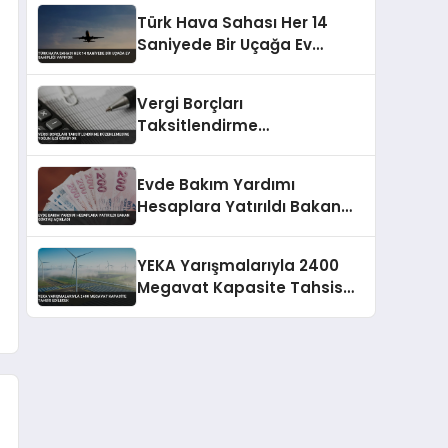
Türk Hava Sahası Her 14
Saniyede Bir Uçağa Ev
Sahipliği Yapıyor
Vergi Borçları
Taksitlendirme
Düzenlemesine Yoğun İlgi
Görüyor
Evde Bakım Yardımı
Hesaplara Yatırıldı Bakan
Göktaş Açıkladı
YEKA Yarışmalarıyla 2400
Megavat Kapasite Tahsis
Edilecek