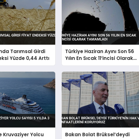
nda Tarımsal Girdi
Türkiye Haziran Ayını Son 56
eksi Yüzde 0,44 Arttı
Yılın En Sıcak 11’incisi Olarak
Tamamladı
e Kruvaziyer Yolcu
Bakan Bolat Brüksel’deydi