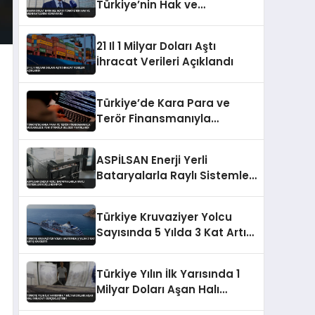
Türkiye’nin Hak ve
Menfaatlerini Koruyoruz
21 Il 1 Milyar Doları Aştı
İhracat Verileri Açıklandı
Türkiye’de Kara Para ve
Terör Finansmanıyla
Mücadelede Yeni Strateji
Belgesi Yayınlandı
ASPİLSAN Enerji Yerli
Bataryalarla Raylı Sistemleri
Güçlendiriyor
Türkiye Kruvaziyer Yolcu
Sayısında 5 Yılda 3 Kat Artış
Kaydetti
Türkiye Yılın İlk Yarısında 1
Milyar Doları Aşan Halı
İhracatı Gerçekleştirdi