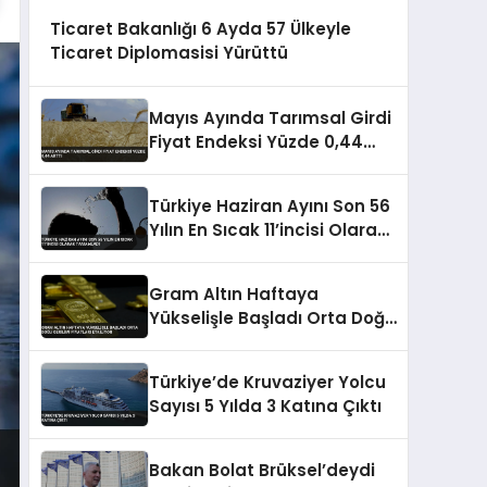
Ticaret Bakanlığı 6 Ayda 57 Ülkeyle
Ticaret Diplomasisi Yürüttü
Mayıs Ayında Tarımsal Girdi
Fiyat Endeksi Yüzde 0,44
Arttı
Türkiye Haziran Ayını Son 56
Yılın En Sıcak 11’incisi Olarak
Tamamladı
Gram Altın Haftaya
Yükselişle Başladı Orta Doğu
Gerilimi Fiyatları Etkiliyor
Türkiye’de Kruvaziyer Yolcu
Sayısı 5 Yılda 3 Katına Çıktı
Bakan Bolat Brüksel’deydi