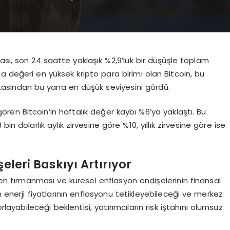
ası, son 24 saatte yaklaşık %2,9’luk bir düşüşle toplam
asa değeri en yüksek kripto para birimi olan Bitcoin, bu
asından bu yana en düşük seviyesini gördü.
gören Bitcoin’in haftalık değer kaybı %6’ya yaklaştı. Bu
bin dolarlık aylık zirvesine göre %10, yıllık zirvesine göre ise
şeleri Baskıyı Artırıyor
den tırmanması ve küresel enflasyon endişelerinin finansal
rtan enerji fiyatlarının enflasyonu tetikleyebileceği ve merkez
layabileceği beklentisi, yatırımcıların risk iştahını olumsuz