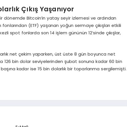
olarlık Çıkış Yaşanıyor
ı bir dönemde Bitcoin’in yatay seyir izlemesi ve ardından
fonlarından (ETF) yaşanan yoğun sermaye çıkışları etkili
kezli spot fonlarda son 14 işlem gününün 12’sinde çıkışlar,
larlık net çekim yaparken, üst üste 8 gün boyunca net
ında 126 bin dolar seviyelerinden şubat sonuna kadar 60 bin
aşına kadar ise 15 bin dolarlık bir toparlanma sergilemişti.
E-Mail: