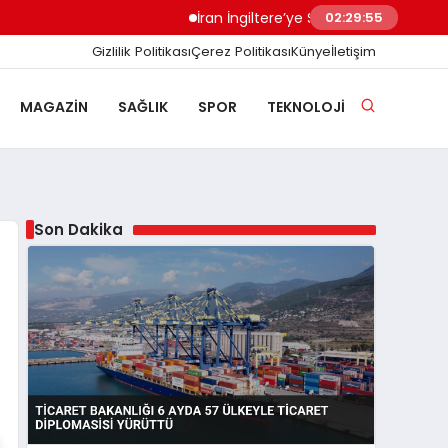
İran İngiltere’ye Sert Uyardı Saldırı Üssü Me
02:29:56
Gizlilik Politikası
Çerez Politikası
Künye
İletişim
MAGAZIN
SAĞLIK
SPOR
TEKNOLOJI
Son Dakika