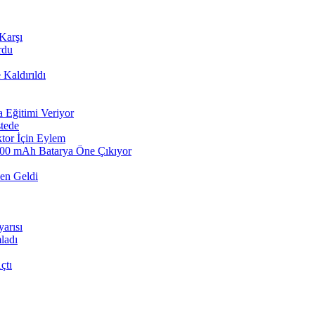
Karşı
rdu
Kaldırıldı
a Eğitimi Veriyor
stede
ktor İçin Eylem
8000 mAh Batarya Öne Çıkıyor
den Geldi
arısı
ladı
çtı