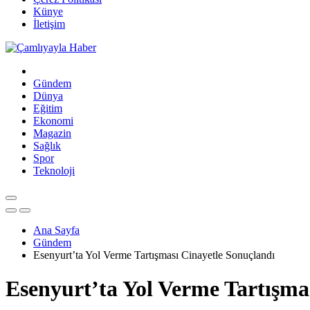
Künye
İletişim
Gündem
Dünya
Eğitim
Ekonomi
Magazin
Sağlık
Spor
Teknoloji
Ana Sayfa
Gündem
Esenyurt’ta Yol Verme Tartışması Cinayetle Sonuçlandı
Esenyurt’ta Yol Verme Tartışma