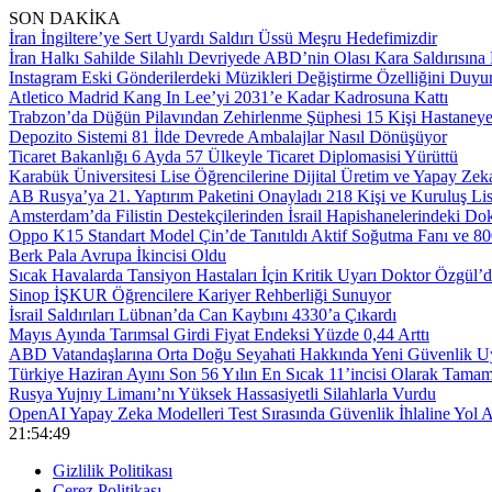
SON DAKİKA
İran İngiltere’ye Sert Uyardı Saldırı Üssü Meşru Hedefimizdir
İran Halkı Sahilde Silahlı Devriyede ABD’nin Olası Kara Saldırısına 
Instagram Eski Gönderilerdeki Müzikleri Değiştirme Özelliğini Duyu
Atletico Madrid Kang In Lee’yi 2031’e Kadar Kadrosuna Kattı
Trabzon’da Düğün Pilavından Zehirlenme Şüphesi 15 Kişi Hastaneye 
Depozito Sistemi 81 İlde Devrede Ambalajlar Nasıl Dönüşüyor
Ticaret Bakanlığı 6 Ayda 57 Ülkeyle Ticaret Diplomasisi Yürüttü
Karabük Üniversitesi Lise Öğrencilerine Dijital Üretim ve Yapay Zek
AB Rusya’ya 21. Yaptırım Paketini Onayladı 218 Kişi ve Kuruluş Li
Amsterdam’da Filistin Destekçilerinden İsrail Hapishanelerindeki Do
Oppo K15 Standart Model Çin’de Tanıtıldı Aktif Soğutma Fanı ve 
Berk Pala Avrupa İkincisi Oldu
Sıcak Havalarda Tansiyon Hastaları İçin Kritik Uyarı Doktor Özgül’
Sinop İŞKUR Öğrencilere Kariyer Rehberliği Sunuyor
İsrail Saldırıları Lübnan’da Can Kaybını 4330’a Çıkardı
Mayıs Ayında Tarımsal Girdi Fiyat Endeksi Yüzde 0,44 Arttı
ABD Vatandaşlarına Orta Doğu Seyahati Hakkında Yeni Güvenlik Uy
Türkiye Haziran Ayını Son 56 Yılın En Sıcak 11’incisi Olarak Tamam
Rusya Yujnıy Limanı’nı Yüksek Hassasiyetli Silahlarla Vurdu
OpenAI Yapay Zeka Modelleri Test Sırasında Güvenlik İhlaline Yol A
21:54:50
Gizlilik Politikası
Çerez Politikası