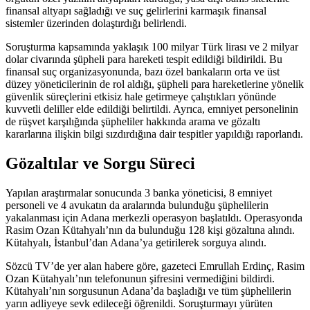
finansal altyapı sağladığı ve suç gelirlerini karmaşık finansal
sistemler üzerinden dolaştırdığı belirlendi.
Soruşturma kapsamında yaklaşık 100 milyar Türk lirası ve 2 milyar
dolar civarında şüpheli para hareketi tespit edildiği bildirildi. Bu
finansal suç organizasyonunda, bazı özel bankaların orta ve üst
düzey yöneticilerinin de rol aldığı, şüpheli para hareketlerine yönelik
güvenlik süreçlerini etkisiz hale getirmeye çalıştıkları yönünde
kuvvetli deliller elde edildiği belirtildi. Ayrıca, emniyet personelinin
de rüşvet karşılığında şüpheliler hakkında arama ve gözaltı
kararlarına ilişkin bilgi sızdırdığına dair tespitler yapıldığı raporlandı.
Gözaltılar ve Sorgu Süreci
Yapılan araştırmalar sonucunda 3 banka yöneticisi, 8 emniyet
personeli ve 4 avukatın da aralarında bulunduğu şüphelilerin
yakalanması için Adana merkezli operasyon başlatıldı. Operasyonda
Rasim Ozan Kütahyalı’nın da bulunduğu 128 kişi gözaltına alındı.
Kütahyalı, İstanbul’dan Adana’ya getirilerek sorguya alındı.
Sözcü TV’de yer alan habere göre, gazeteci Emrullah Erdinç, Rasim
Ozan Kütahyalı’nın telefonunun şifresini vermediğini bildirdi.
Kütahyalı’nın sorgusunun Adana’da başladığı ve tüm şüphelilerin
yarın adliyeye sevk edileceği öğrenildi. Soruşturmayı yürüten