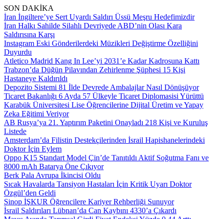
SON DAKİKA
İran İngiltere’ye Sert Uyardı Saldırı Üssü Meşru Hedefimizdir
İran Halkı Sahilde Silahlı Devriyede ABD’nin Olası Kara
Saldırısına Karşı
Instagram Eski Gönderilerdeki Müzikleri Değiştirme Özelliğini
Duyurdu
Atletico Madrid Kang In Lee’yi 2031’e Kadar Kadrosuna Kattı
Trabzon’da Düğün Pilavından Zehirlenme Şüphesi 15 Kişi
Hastaneye Kaldırıldı
Depozito Sistemi 81 İlde Devrede Ambalajlar Nasıl Dönüşüyor
Ticaret Bakanlığı 6 Ayda 57 Ülkeyle Ticaret Diplomasisi Yürüttü
Karabük Üniversitesi Lise Öğrencilerine Dijital Üretim ve Yapay
Zeka Eğitimi Veriyor
AB Rusya’ya 21. Yaptırım Paketini Onayladı 218 Kişi ve Kuruluş
Listede
Amsterdam’da Filistin Destekçilerinden İsrail Hapishanelerindeki
Doktor İçin Eylem
Oppo K15 Standart Model Çin’de Tanıtıldı Aktif Soğutma Fanı ve
8000 mAh Batarya Öne Çıkıyor
Berk Pala Avrupa İkincisi Oldu
Sıcak Havalarda Tansiyon Hastaları İçin Kritik Uyarı Doktor
Özgül’den Geldi
Sinop İŞKUR Öğrencilere Kariyer Rehberliği Sunuyor
İsrail Saldırıları Lübnan’da Can Kaybını 4330’a Çıkardı