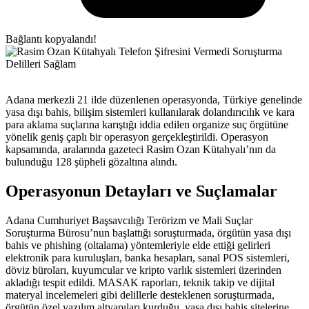
Bağlantı kopyalandı!
Adana merkezli 21 ilde düzenlenen operasyonda, Türkiye genelinde
yasa dışı bahis, bilişim sistemleri kullanılarak dolandırıcılık ve kara
para aklama suçlarına karıştığı iddia edilen organize suç örgütüne
yönelik geniş çaplı bir operasyon gerçekleştirildi. Operasyon
kapsamında, aralarında gazeteci Rasim Ozan Kütahyalı’nın da
bulunduğu 128 şüpheli gözaltına alındı.
Operasyonun Detayları ve Suçlamalar
Adana Cumhuriyet Başsavcılığı Terörizm ve Mali Suçlar
Soruşturma Bürosu’nun başlattığı soruşturmada, örgütün yasa dışı
bahis ve phishing (oltalama) yöntemleriyle elde ettiği gelirleri
elektronik para kuruluşları, banka hesapları, sanal POS sistemleri,
döviz büroları, kuyumcular ve kripto varlık sistemleri üzerinden
akladığı tespit edildi. MASAK raporları, teknik takip ve dijital
materyal incelemeleri gibi delillerle desteklenen soruşturmada,
örgütün özel yazılım altyapıları kurduğu, yasa dışı bahis sitelerine