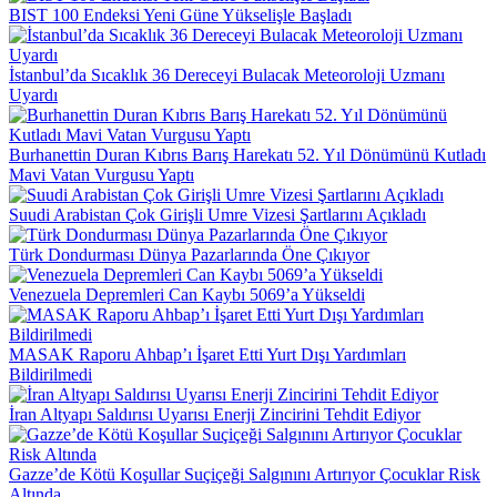
BIST 100 Endeksi Yeni Güne Yükselişle Başladı
İstanbul’da Sıcaklık 36 Dereceyi Bulacak Meteoroloji Uzmanı
Uyardı
Burhanettin Duran Kıbrıs Barış Harekatı 52. Yıl Dönümünü Kutladı
Mavi Vatan Vurgusu Yaptı
Suudi Arabistan Çok Girişli Umre Vizesi Şartlarını Açıkladı
Türk Dondurması Dünya Pazarlarında Öne Çıkıyor
Venezuela Depremleri Can Kaybı 5069’a Yükseldi
MASAK Raporu Ahbap’ı İşaret Etti Yurt Dışı Yardımları
Bildirilmedi
İran Altyapı Saldırısı Uyarısı Enerji Zincirini Tehdit Ediyor
Gazze’de Kötü Koşullar Suçiçeği Salgınını Artırıyor Çocuklar Risk
Altında