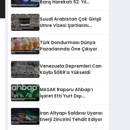
Barış Harekatı 52. Yıl
Dönümünü Kutladı Mavi
Vatan Vurgusu Yaptı
Suudi Arabistan Çok Girişli
Umre Vizesi Şartlarını
Açıkladı
Türk Dondurması Dünya
Pazarlarında Öne Çıkıyor
Venezuela Depremleri Can
Kaybı 5069’a Yükseldi
MASAK Raporu Ahbap’ı
İşaret Etti Yurt Dışı
Yardımları Bildirilmedi
İran Altyapı Saldırısı Uyarısı
Enerji Zincirini Tehdit Ediyor