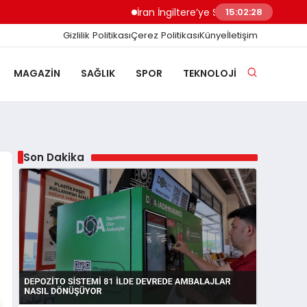
İran İngiltere’ye Sert Uyardı Saldırı Üssü 
15:02:29
Gizlilik Politikası
Çerez Politikası
Künye
İletişim
MAGAZIN
SAĞLIK
SPOR
TEKNOLOJI
Son Dakika