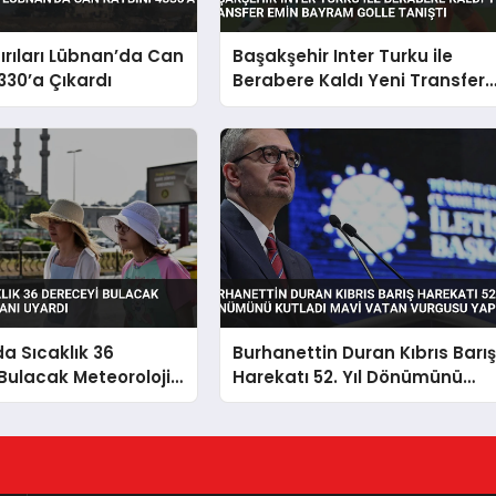
dırıları Lübnan’da Can
Başakşehir Inter Turku ile
330’a Çıkardı
Berabere Kaldı Yeni Transfer
Emin Bayram Golle Tanıştı
da Sıcaklık 36
Burhanettin Duran Kıbrıs Barı
Bulacak Meteoroloji
Harekatı 52. Yıl Dönümünü
yardı
Kutladı Mavi Vatan Vurgusu
Yaptı