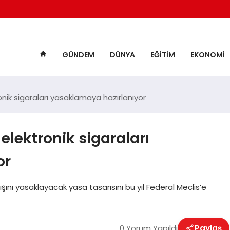
GÜNDEM
DÜNYA
EĞITIM
EKONOMI
onik sigaraları yasaklamaya hazırlanıyor
elektronik sigaraları
or
ışını yasaklayacak yasa tasarısını bu yıl Federal Meclis’e
0 Yorum Yapıldı
Paylaş