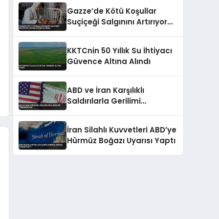
Gazze’de Kötü Koşullar
Suçiçeği Salgınını Artırıyor
Çocuklar Risk Altında
KKTCnin 50 Yıllık Su İhtiyacı
Güvence Altına Alındı
ABD ve İran Karşılıklı
Saldırılarla Gerilimi
Tırmandırıyor
İran Silahlı Kuvvetleri ABD’ye
Hürmüz Boğazı Uyarısı Yaptı