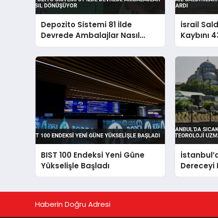
Depozito Sistemi 81 İlde
İsrail Sal
Devrede Ambalajlar Nasıl
Kaybını 4
Dönüşüyor
BIST 100 Endeksi Yeni Güne
İstanbul’
Yükselişle Başladı
Dereceyi 
Uzmanı U
Haberin Doğru Adresi