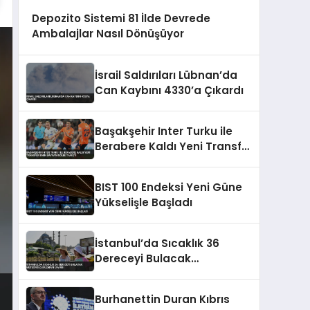
Depozito Sistemi 81 İlde Devrede
Ambalajlar Nasıl Dönüşüyor
İsrail Saldırıları Lübnan’da
Can Kaybını 4330’a Çıkardı
Başakşehir Inter Turku ile
Berabere Kaldı Yeni Transfer
Emin Bayram Golle Tanıştı
BIST 100 Endeksi Yeni Güne
Yükselişle Başladı
İstanbul’da Sıcaklık 36
Dereceyi Bulacak
Meteoroloji Uzmanı Uyardı
Burhanettin Duran Kıbrıs