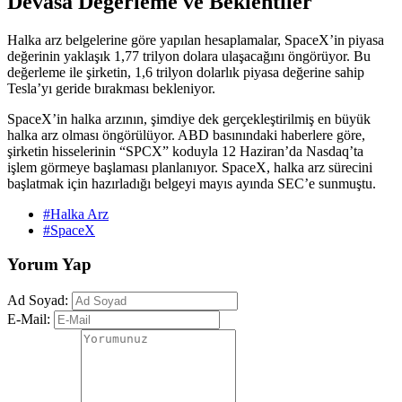
Devasa Değerleme ve Beklentiler
Halka arz belgelerine göre yapılan hesaplamalar, SpaceX’in piyasa
değerinin yaklaşık 1,77 trilyon dolara ulaşacağını öngörüyor. Bu
değerleme ile şirketin, 1,6 trilyon dolarlık piyasa değerine sahip
Tesla’yı geride bırakması bekleniyor.
SpaceX’in halka arzının, şimdiye dek gerçekleştirilmiş en büyük
halka arz olması öngörülüyor. ABD basınındaki haberlere göre,
şirketin hisselerinin “SPCX” koduyla 12 Haziran’da Nasdaq’ta
işlem görmeye başlaması planlanıyor. SpaceX, halka arz sürecini
başlatmak için hazırladığı belgeyi mayıs ayında SEC’e sunmuştu.
#Halka Arz
#SpaceX
Yorum Yap
Ad Soyad:
E-Mail: