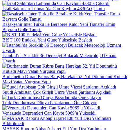
İsrail Saldırıları Lübnan’da Can Kaybını 4330’a Çıkardı
Başakşehir Inter Turku ile Berabere Kaldı Yeni Transfer Emin
Bayram Golle Tanıştı
BIST 100 Endeksi Yeni Güne Yükselişle Başladı
İstanbul’da Sıcaklık 36 Dereceyi Bulacak Meteoroloji Uzmanı
Uyardı
Burhanettin Duran Kıbrıs Barış Harekatı 52. Yıl Dönümünü Kutladı
Mavi Vatan Vurgusu Yaptı
Suudi Arabistan Çok Girişli Umre Vizesi Şartlarını Açıkladı
Türk Dondurması Dünya Pazarlarında Öne Çıkıyor
Venezuela Depremleri Can Kaybı 5069’a Yükseldi
MASAK Raporu Ahbap’ı İşaret Etti Yurt Dışı Yardımları