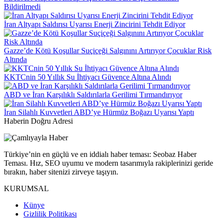
Bildirilmedi
İran Altyapı Saldırısı Uyarısı Enerji Zincirini Tehdit Ediyor
Gazze’de Kötü Koşullar Suçiçeği Salgınını Artırıyor Çocuklar Risk
Altında
KKTCnin 50 Yıllık Su İhtiyacı Güvence Altına Alındı
ABD ve İran Karşılıklı Saldırılarla Gerilimi Tırmandırıyor
İran Silahlı Kuvvetleri ABD’ye Hürmüz Boğazı Uyarısı Yaptı
Haberin Doğru Adresi
Türkiye’nin en güçlü ve en iddialı haber teması: Seobaz Haber
Teması. Hız, SEO uyumu ve modern tasarımıyla rakiplerinizi geride
bırakın, haber sitenizi zirveye taşıyın.
KURUMSAL
Künye
Gizlilik Politikası