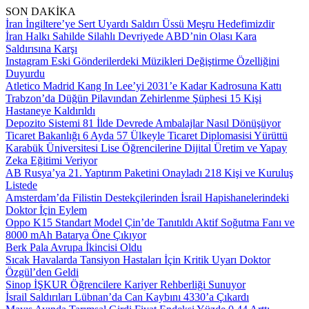
SON DAKİKA
İran İngiltere’ye Sert Uyardı Saldırı Üssü Meşru Hedefimizdir
İran Halkı Sahilde Silahlı Devriyede ABD’nin Olası Kara
Saldırısına Karşı
Instagram Eski Gönderilerdeki Müzikleri Değiştirme Özelliğini
Duyurdu
Atletico Madrid Kang In Lee’yi 2031’e Kadar Kadrosuna Kattı
Trabzon’da Düğün Pilavından Zehirlenme Şüphesi 15 Kişi
Hastaneye Kaldırıldı
Depozito Sistemi 81 İlde Devrede Ambalajlar Nasıl Dönüşüyor
Ticaret Bakanlığı 6 Ayda 57 Ülkeyle Ticaret Diplomasisi Yürüttü
Karabük Üniversitesi Lise Öğrencilerine Dijital Üretim ve Yapay
Zeka Eğitimi Veriyor
AB Rusya’ya 21. Yaptırım Paketini Onayladı 218 Kişi ve Kuruluş
Listede
Amsterdam’da Filistin Destekçilerinden İsrail Hapishanelerindeki
Doktor İçin Eylem
Oppo K15 Standart Model Çin’de Tanıtıldı Aktif Soğutma Fanı ve
8000 mAh Batarya Öne Çıkıyor
Berk Pala Avrupa İkincisi Oldu
Sıcak Havalarda Tansiyon Hastaları İçin Kritik Uyarı Doktor
Özgül’den Geldi
Sinop İŞKUR Öğrencilere Kariyer Rehberliği Sunuyor
İsrail Saldırıları Lübnan’da Can Kaybını 4330’a Çıkardı