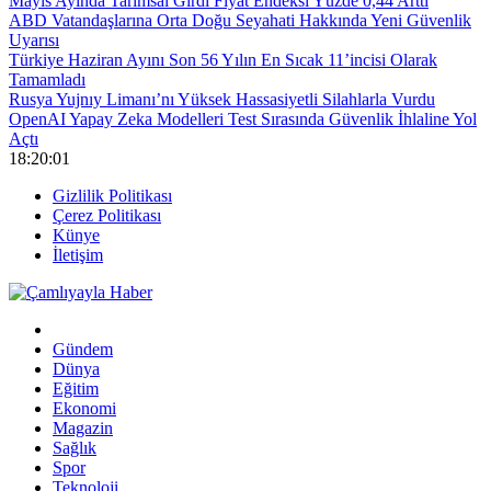
Mayıs Ayında Tarımsal Girdi Fiyat Endeksi Yüzde 0,44 Arttı
ABD Vatandaşlarına Orta Doğu Seyahati Hakkında Yeni Güvenlik
Uyarısı
Türkiye Haziran Ayını Son 56 Yılın En Sıcak 11’incisi Olarak
Tamamladı
Rusya Yujnıy Limanı’nı Yüksek Hassasiyetli Silahlarla Vurdu
OpenAI Yapay Zeka Modelleri Test Sırasında Güvenlik İhlaline Yol
Açtı
18:20:01
Gizlilik Politikası
Çerez Politikası
Künye
İletişim
Gündem
Dünya
Eğitim
Ekonomi
Magazin
Sağlık
Spor
Teknoloji