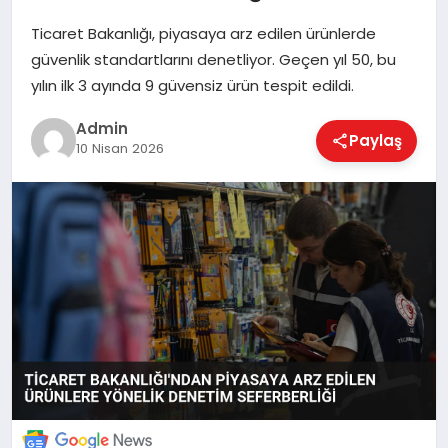
Ticaret Bakanlığı, piyasaya arz edilen ürünlerde
güvenlik standartlarını denetliyor. Geçen yıl 50, bu
EKONOMI
yılın ilk 3 ayında 9 güvensiz ürün tespit edildi.
Admin
Paylaş
MAGAZIN
10 Nisan 2026
SAĞLIK
SPOR
TEKNOLOJI