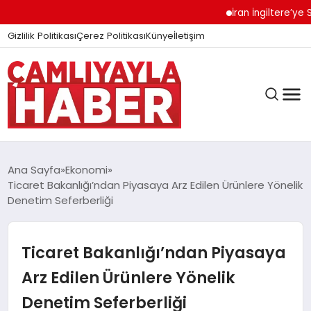
İran İngiltere’ye Sert U
Gizlilik Politikası
Çerez Politikası
Künye
İletişim
Ana Sayfa
Ekonomi
Ticaret Bakanlığı’ndan Piyasaya Arz Edilen Ürünlere Yönelik
Denetim Seferberliği
GÜNDEM
Ticaret Bakanlığı’ndan Piyasaya
DÜNYA
Arz Edilen Ürünlere Yönelik
Denetim Seferberliği
EĞITIM