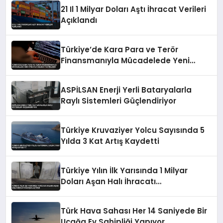
21 Il 1 Milyar Doları Aştı İhracat Verileri
Açıklandı
Türkiye’de Kara Para ve Terör
Finansmanıyla Mücadelede Yeni
Strateji Belgesi Yayınlandı
ASPİLSAN Enerji Yerli Bataryalarla
Raylı Sistemleri Güçlendiriyor
Türkiye Kruvaziyer Yolcu Sayısında 5
Yılda 3 Kat Artış Kaydetti
Türkiye Yılın İlk Yarısında 1 Milyar
Doları Aşan Halı İhracatı
Gerçekleştirdi
Türk Hava Sahası Her 14 Saniyede Bir
Uçağa Ev Sahipliği Yapıyor