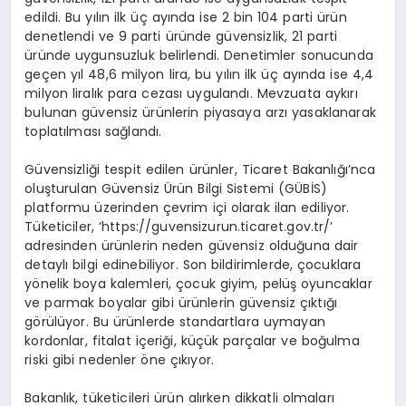
edildi. Bu yılın ilk üç ayında ise 2 bin 104 parti ürün
denetlendi ve 9 parti üründe güvensizlik, 21 parti
üründe uygunsuzluk belirlendi. Denetimler sonucunda
geçen yıl 48,6 milyon lira, bu yılın ilk üç ayında ise 4,4
milyon liralık para cezası uygulandı. Mevzuata aykırı
bulunan güvensiz ürünlerin piyasaya arzı yasaklanarak
toplatılması sağlandı.
Güvensizliği tespit edilen ürünler, Ticaret Bakanlığı’nca
oluşturulan Güvensiz Ürün Bilgi Sistemi (GÜBİS)
platformu üzerinden çevrim içi olarak ilan ediliyor.
Tüketiciler, ‘https://guvensizurun.ticaret.gov.tr/’
adresinden ürünlerin neden güvensiz olduğuna dair
detaylı bilgi edinebiliyor. Son bildirimlerde, çocuklara
yönelik boya kalemleri, çocuk giyim, pelüş oyuncaklar
ve parmak boyalar gibi ürünlerin güvensiz çıktığı
görülüyor. Bu ürünlerde standartlara uymayan
kordonlar, fitalat içeriği, küçük parçalar ve boğulma
riski gibi nedenler öne çıkıyor.
Bakanlık, tüketicileri ürün alırken dikkatli olmaları