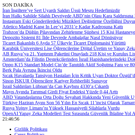
SON DAKİKA
İran İngiltere’ye Sert Uyardı Saldırı Üssü Meşru Hedefimizdir
İran Halkı Sahilde Silahlı Devriyede ABD’nin Olası Kara Saldırısına 
Instagram Eski Gönderilerdeki Müzikleri Değiştirme Özelliğini Duyu
Atletico Madrid Kang In Lee’yi 2031’e Kadar Kadrosuna Kattı
Trabzon’da Düğün Pilavından Zehirlenme Şüphesi 15 Kişi Hastaneye 
Depozito Sistemi 81 İlde Devrede Ambalajlar Nasıl Dönüşüyor
Ticaret Bakanlığı 6 Ayda 57 Ülkeyle Ticaret Diplomasisi Yürüttü
Karabük Üniversitesi Lise Öğrencilerine Dijital Üretim ve Yapay Zek
AB Rusya’ya 21. Yaptırım Paketini Onayladı 218 Kişi ve Kuruluş Li
Amsterdam’da Filistin Destekçilerinden İsrail Hapishanelerindeki Do
Oppo K15 Standart Model Çin’de Tanıtıldı Aktif Soğutma Fanı ve 
Berk Pala Avrupa İkincisi Oldu
Sıcak Havalarda Tansiyon Hastaları İçin Kritik Uyarı Doktor Özgül’
Sinop İŞKUR Öğrencilere Kariyer Rehberliği Sunuyor
İsrail Saldırıları Lübnan’da Can Kaybını 4330’a Çıkardı
Mayıs Ayında Tarımsal Girdi Fiyat Endeksi Yüzde 0,44 Arttı
ABD Vatandaşlarına Orta Doğu Seyahati Hakkında Yeni Güvenlik Uy
Türkiye Haziran Ayını Son 56 Yılın En Sıcak 11’incisi Olarak Tamam
Rusya Yujnıy Limanı’nı Yüksek Hassasiyetli Silahlarla Vurdu
OpenAI Yapay Zeka Modelleri Test Sırasında Güvenlik İhlaline Yol A
21:46:57
Gizlilik Politikası
Çerez Politikası