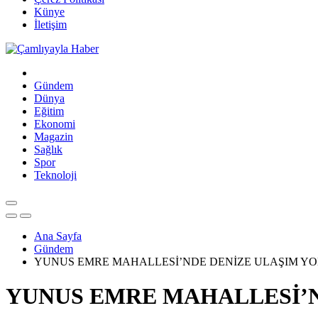
Künye
İletişim
Gündem
Dünya
Eğitim
Ekonomi
Magazin
Sağlık
Spor
Teknoloji
Ana Sayfa
Gündem
YUNUS EMRE MAHALLESİ’NDE DENİZE ULAŞIM YO
YUNUS EMRE MAHALLESİ’N