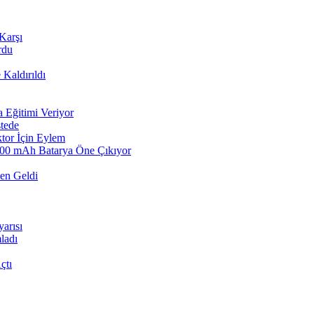
Karşı
rdu
Kaldırıldı
a Eğitimi Veriyor
stede
ktor İçin Eylem
8000 mAh Batarya Öne Çıkıyor
den Geldi
arısı
ladı
çtı