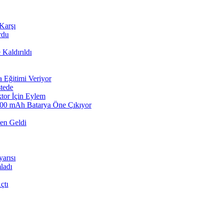
Karşı
rdu
Kaldırıldı
a Eğitimi Veriyor
stede
ktor İçin Eylem
8000 mAh Batarya Öne Çıkıyor
den Geldi
arısı
ladı
çtı