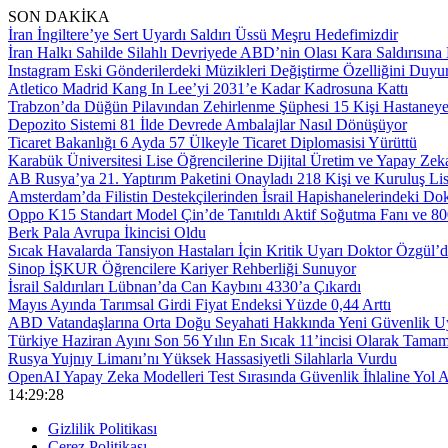
SON DAKİKA
İran İngiltere’ye Sert Uyardı Saldırı Üssü Meşru Hedefimizdir
İran Halkı Sahilde Silahlı Devriyede ABD’nin Olası Kara Saldırısına 
Instagram Eski Gönderilerdeki Müzikleri Değiştirme Özelliğini Duyu
Atletico Madrid Kang In Lee’yi 2031’e Kadar Kadrosuna Kattı
Trabzon’da Düğün Pilavından Zehirlenme Şüphesi 15 Kişi Hastaneye 
Depozito Sistemi 81 İlde Devrede Ambalajlar Nasıl Dönüşüyor
Ticaret Bakanlığı 6 Ayda 57 Ülkeyle Ticaret Diplomasisi Yürüttü
Karabük Üniversitesi Lise Öğrencilerine Dijital Üretim ve Yapay Zek
AB Rusya’ya 21. Yaptırım Paketini Onayladı 218 Kişi ve Kuruluş Li
Amsterdam’da Filistin Destekçilerinden İsrail Hapishanelerindeki Do
Oppo K15 Standart Model Çin’de Tanıtıldı Aktif Soğutma Fanı ve 
Berk Pala Avrupa İkincisi Oldu
Sıcak Havalarda Tansiyon Hastaları İçin Kritik Uyarı Doktor Özgül’
Sinop İŞKUR Öğrencilere Kariyer Rehberliği Sunuyor
İsrail Saldırıları Lübnan’da Can Kaybını 4330’a Çıkardı
Mayıs Ayında Tarımsal Girdi Fiyat Endeksi Yüzde 0,44 Arttı
ABD Vatandaşlarına Orta Doğu Seyahati Hakkında Yeni Güvenlik Uy
Türkiye Haziran Ayını Son 56 Yılın En Sıcak 11’incisi Olarak Tamam
Rusya Yujnıy Limanı’nı Yüksek Hassasiyetli Silahlarla Vurdu
OpenAI Yapay Zeka Modelleri Test Sırasında Güvenlik İhlaline Yol A
14:29:29
Gizlilik Politikası
Çerez Politikası