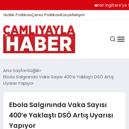
İran İngiltere’ye Se
Gizlilik Politikası
Çerez Politikası
Künye
İletişim
Ana Sayfa
Sağlık
Ebola Salgınında Vaka Sayısı 400’e Yaklaştı DSÖ Artış
Uyarısı Yapıyor
GÜNDEM
Ebola Salgınında Vaka Sayısı
DÜNYA
400’e Yaklaştı DSÖ Artış Uyarısı
Yapıyor
EĞITIM