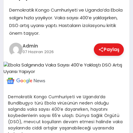
Demokratik Kongo Cumhuriyeti ve Uganda’da Ebola
salgını hızla yayılıyor. Vaka sayısı 400’e yaklaşırken,
EKONOMI
DSÖ artış uyarısı yaptı. Hastaların izolasyonu kritik
önem taşıyor.
MAGAZIN
Admin
Paylaş
07 Haziran 2026
SAĞLIK
SPOR
Demokratik Kongo Cumhuriyeti ve Uganda’da
Bundibugyo türü Ebola virüsünün neden olduğu
TEKNOLOJI
salgında vaka sayısı 400’e dayanırken, hayatını
kaybedenlerin sayısı 65’e ulaştı. Dünya Sağlık Örgütü
(DSÖ), mevcut koşulların devam etmesi halinde vaka
sayılarında ciddi artışlar yaşanabileceği uyarısında