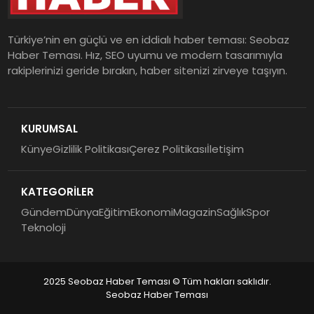
Türkiye’nin en güçlü ve en iddialı haber teması: Seobaz
Haber Teması. Hız, SEO uyumu ve modern tasarımıyla
rakiplerinizi geride bırakın, haber sitenizi zirveye taşıyın.
KURUMSAL
Künye
Gizlilik Politikası
Çerez Politikası
İletişim
KATEGORİLER
Gündem
Dünya
Eğitim
Ekonomi
Magazin
Sağlık
Spor
Teknoloji
2025 Seobaz Haber Teması © Tüm hakları saklıdır.
Seobaz Haber Teması