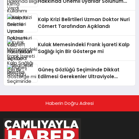
Hakkında Önemli Uyarılar Solunum
Yolu Hastalıkları ve Kas Ağrıları Riski
Belirtildi
Kalp Krizi Belirtileri Uzman Doktor Nuri
Cömert Tarafından Açıklandı
Kulak Memesindeki Frank İşareti Kalp
Sağlığı İçin Bir Gösterge mi
Güneş Gözlüğü Seçiminde Dikkat
Edilmesi Gerekenler Ultraviyole
Koruması Şart
Haberin Doğru Adresi