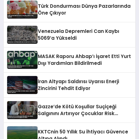
Türk Dondurması Dünya Pazarlarında
Öne Çıkıyor
Venezuela Depremleri Can Kaybı
5069’a Yükseldi
MASAK Raporu Ahbap’ı İşaret Etti Yurt
Dışı Yardımları Bildirilmedi
İran Altyapı Saldırısı Uyarısı Enerji
Zincirini Tehdit Ediyor
Gazze’de Kötü Koşullar Suçiçeği
Salgınını Artırıyor Çocuklar Risk
Altında
KKTCnin 50 Yıllık Su İhtiyacı Güvence
Altına Alındı