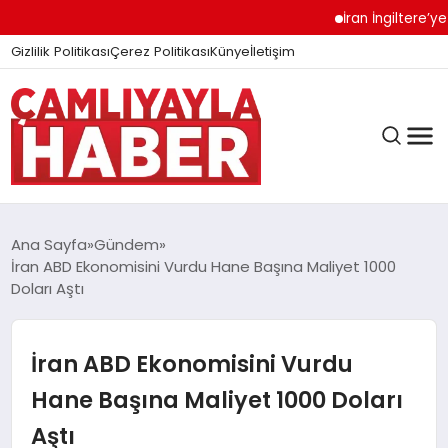
İran İngiltere’ye Sert
Gizlilik Politikası
Çerez Politikası
Künye
İletişim
Ana Sayfa
Gündem
İran ABD Ekonomisini Vurdu Hane Başına Maliyet 1000
Doları Aştı
GÜNDEM
İran ABD Ekonomisini Vurdu
DÜNYA
Hane Başına Maliyet 1000 Doları
Aştı
EĞITIM