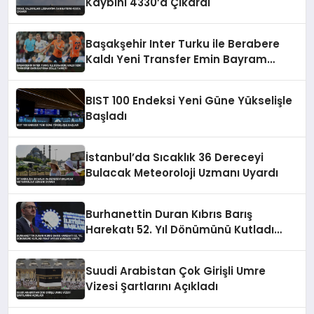
Kaybını 4330’a Çıkardı
Başakşehir Inter Turku ile Berabere
Kaldı Yeni Transfer Emin Bayram
Golle Tanıştı
BIST 100 Endeksi Yeni Güne Yükselişle
Başladı
İstanbul’da Sıcaklık 36 Dereceyi
Bulacak Meteoroloji Uzmanı Uyardı
Burhanettin Duran Kıbrıs Barış
Harekatı 52. Yıl Dönümünü Kutladı
Mavi Vatan Vurgusu Yaptı
Suudi Arabistan Çok Girişli Umre
Vizesi Şartlarını Açıkladı