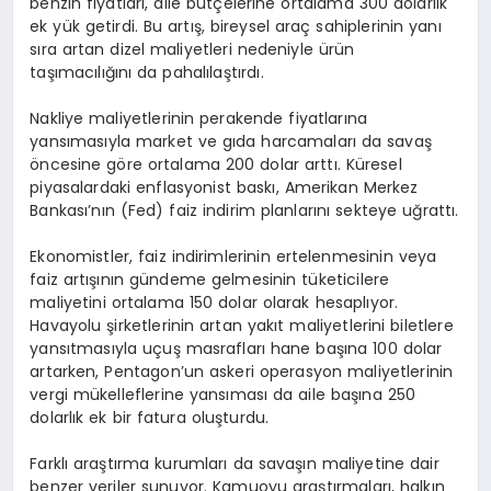
benzin fiyatları, aile bütçelerine ortalama 300 dolarlık
ek yük getirdi. Bu artış, bireysel araç sahiplerinin yanı
sıra artan dizel maliyetleri nedeniyle ürün
taşımacılığını da pahalılaştırdı.
Nakliye maliyetlerinin perakende fiyatlarına
yansımasıyla market ve gıda harcamaları da savaş
öncesine göre ortalama 200 dolar arttı. Küresel
piyasalardaki enflasyonist baskı, Amerikan Merkez
Bankası’nın (Fed) faiz indirim planlarını sekteye uğrattı.
Ekonomistler, faiz indirimlerinin ertelenmesinin veya
faiz artışının gündeme gelmesinin tüketicilere
maliyetini ortalama 150 dolar olarak hesaplıyor.
Havayolu şirketlerinin artan yakıt maliyetlerini biletlere
yansıtmasıyla uçuş masrafları hane başına 100 dolar
artarken, Pentagon’un askeri operasyon maliyetlerinin
vergi mükelleflerine yansıması da aile başına 250
dolarlık ek bir fatura oluşturdu.
Farklı araştırma kurumları da savaşın maliyetine dair
benzer veriler sunuyor. Kamuoyu araştırmaları, halkın