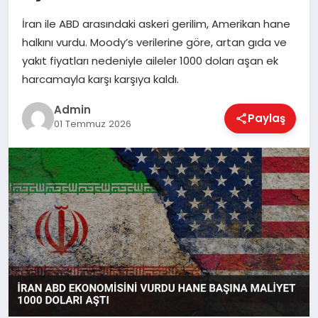
İran ile ABD arasındaki askeri gerilim, Amerikan hane
halkını vurdu. Moody’s verilerine göre, artan gıda ve
EKONOMI
yakıt fiyatları nedeniyle aileler 1000 doları aşan ek
harcamayla karşı karşıya kaldı.
MAGAZIN
Admin
Paylaş
01 Temmuz 2026
SAĞLIK
SPOR
TEKNOLOJI