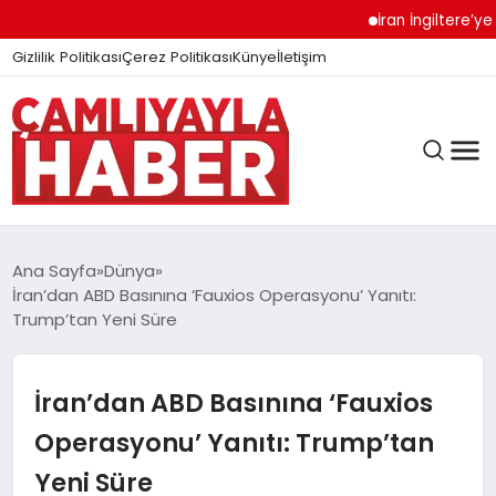
İran İngiltere’ye Sert
Gizlilik Politikası
Çerez Politikası
Künye
İletişim
Ana Sayfa
Dünya
İran’dan ABD Basınına ‘Fauxios Operasyonu’ Yanıtı:
Trump’tan Yeni Süre
GÜNDEM
İran’dan ABD Basınına ‘Fauxios
DÜNYA
Operasyonu’ Yanıtı: Trump’tan
Yeni Süre
EĞITIM