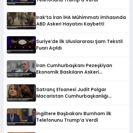
Irak’ta İran İHA Mühimmatı İmhasında
ABD Askeri Hayatını Kaybetti
Suriye’de İlk Uluslararası Şam Tekstil
Fuarı Açıldı
İran Cumhurbaşkanı Pezeşkiyan
Ekonomik Baskıların Askeri
Kazanımlara Zarar Verebileceği
Uyarısı Yaptı
Satranç Efsanesi Judit Polgar
Macaristan Cumhurbaşkanlığı
Teklifini Reddetti
İngiltere Başbakanı Burnham İlk
Telefonunu Trump’a Verdi