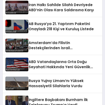
İran Halkı Sahilde Silahlı Devriyede
ABD’nin Olası Kara Saldırısına Karşı
AB Rusya’ya 21. Yaptırım Paketini
Onayladı 218 Kişi ve Kuruluş Listede
Amsterdam’da Filistin
Destekçilerinden İsrail
Hapishanelerindeki Doktor İçin Eylem
ABD Vatandaşlarına Orta Doğu
Seyahati Hakkında Yeni Güvenlik
Uyarısı
Rusya Yujnıy Limanı’nı Yüksek
Hassasiyetli Silahlarla Vurdu
İngiltere Başbakanı Burnham İlk
Telefonunu Trump’a Verdi