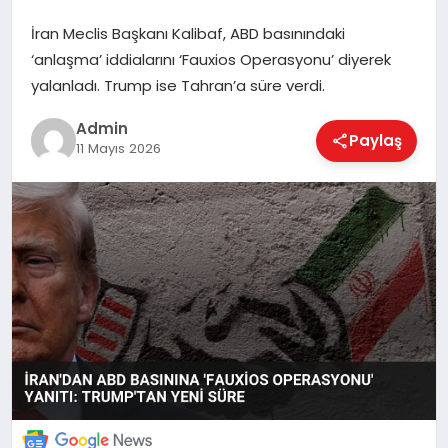
İran Meclis Başkanı Kalibaf, ABD basınındaki
‘anlaşma’ iddialarını ‘Fauxios Operasyonu’ diyerek
EKONOMI
yalanladı. Trump ise Tahran’a süre verdi.
Admin
Paylaş
MAGAZIN
11 Mayıs 2026
SAĞLIK
SPOR
TEKNOLOJI