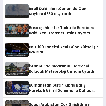
İsrail Saldırıları Lübnan’da Can
Kaybını 4330’a Çıkardı
Başakşehir Inter Turku ile Berabere
Kaldı Yeni Transfer Emin Bayram
Golle Tanıştı
BIST 100 Endeksi Yeni Güne Yükselişle
Başladı
İstanbul’da Sıcaklık 36 Dereceyi
Bulacak Meteoroloji Uzmanı Uyardı
Burhanettin Duran Kıbrıs Barış
Harekatı 52. Yıl Dönümünü Kutladı
Mavi Vatan Vurgusu Yaptı
Suudi Arabistan Çok Girişli Umre