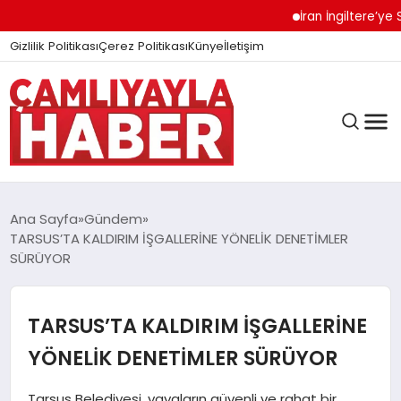
İran İngiltere’ye Sert 
Gizlilik Politikası
Çerez Politikası
Künye
İletişim
Ana Sayfa
Gündem
TARSUS’TA KALDIRIM İŞGALLERİNE YÖNELİK DENETİMLER
SÜRÜYOR
GÜNDEM
TARSUS’TA KALDIRIM İŞGALLERİNE
DÜNYA
YÖNELİK DENETİMLER SÜRÜYOR
EĞITIM
Tarsus Belediyesi, yayaların güvenli ve rahat bir