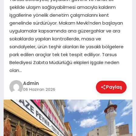
şekilde ulaşım sağlayabilmesi amacıyla kaldırım
işgallerine yönelik denetim çalışmalarını kent
EKONOMI
genelinde sürdürüyor. Makam Mevki’nden başlayan
uygulamalar kapsamında ana güzergahlar ve ara
sokaklarda yapılan kontrollerde, masa ve
MAGAZIN
sandalyeler, ürün teşhir alanları ile yasaklı bölgelere
park edilen araçlar tek tek tespit ediliyor. Tarsus
Belediyesi Zabıta Müdürlüğü ekipleri işgale neden
SAĞLIK
olan…
Admin
Paylaş
SPOR
06 Haziran 2026
TEKNOLOJI