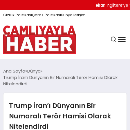
İran İngiltere’ye Sert 
Gizlilik Politikası
Çerez Politikası
Künye
İletişim
Ana Sayfa
Dünya
Trump İran’ı Dünyanın Bir Numaralı Terör Hamisi Olarak
Nitelendirdi
GÜNDEM
Trump İran’ı Dünyanın Bir
DÜNYA
Numaralı Terör Hamisi Olarak
Nitelendirdi
EĞITIM