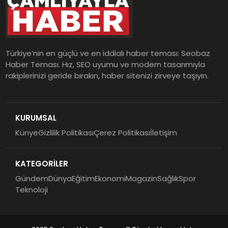
Türkiye’nin en güçlü ve en iddialı haber teması: Seobaz
Haber Teması. Hız, SEO uyumu ve modern tasarımıyla
rakiplerinizi geride bırakın, haber sitenizi zirveye taşıyın.
KURUMSAL
Künye
Gizlilik Politikası
Çerez Politikası
İletişim
KATEGORİLER
Gündem
Dünya
Eğitim
Ekonomi
Magazin
Sağlık
Spor
Teknoloji