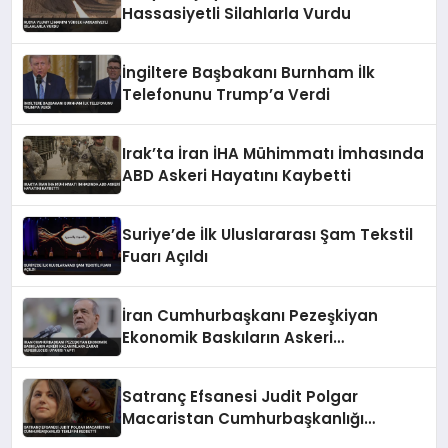
Hassasiyetli Silahlarla Vurdu
İngiltere Başbakanı Burnham İlk
Telefonunu Trump’a Verdi
Irak’ta İran İHA Mühimmatı İmhasında
ABD Askeri Hayatını Kaybetti
Suriye’de İlk Uluslararası Şam Tekstil
Fuarı Açıldı
İran Cumhurbaşkanı Pezeşkiyan
Ekonomik Baskıların Askeri
Kazanımlara Zarar Verebileceği
Uyarısı Yaptı
Satranç Efsanesi Judit Polgar
Macaristan Cumhurbaşkanlığı
Teklifini Reddetti