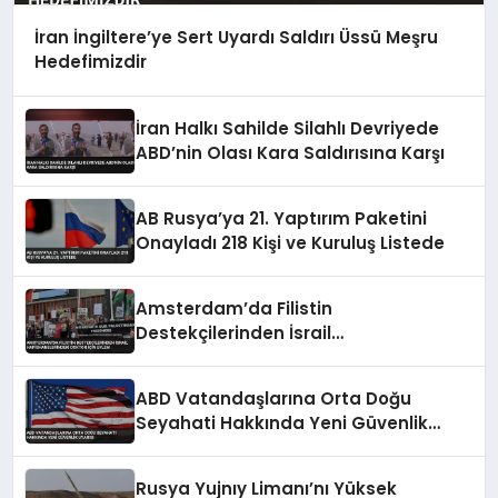
İran İngiltere’ye Sert Uyardı Saldırı Üssü Meşru
Hedefimizdir
İran Halkı Sahilde Silahlı Devriyede
ABD’nin Olası Kara Saldırısına Karşı
AB Rusya’ya 21. Yaptırım Paketini
Onayladı 218 Kişi ve Kuruluş Listede
Amsterdam’da Filistin
Destekçilerinden İsrail
Hapishanelerindeki Doktor İçin Eylem
ABD Vatandaşlarına Orta Doğu
Seyahati Hakkında Yeni Güvenlik
Uyarısı
Rusya Yujnıy Limanı’nı Yüksek