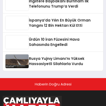
İngiltere Başbakanı Burnham İlk
Telefonunu Trump’a Verdi
İspanya’da Yılın En Büyük Orman
Yangını 12 Bin Hektarı Kül Etti
Ürdün 10 İran Füzesini Hava
Sahasında Engelledi
Rusya Yujnıy Limanı’nı Yüksek
Hassasiyetli Silahlarla Vurdu
Haberin Doğru Adresi