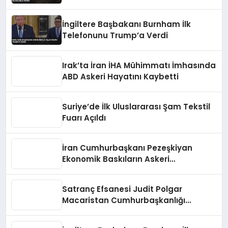
İngiltere Başbakanı Burnham İlk
Telefonunu Trump’a Verdi
Irak’ta İran İHA Mühimmatı İmhasında
ABD Askeri Hayatını Kaybetti
Suriye’de İlk Uluslararası Şam Tekstil
Fuarı Açıldı
İran Cumhurbaşkanı Pezeşkiyan
Ekonomik Baskıların Askeri
Kazanımlara Zarar Verebileceği
Uyarısı Yaptı
Satranç Efsanesi Judit Polgar
Macaristan Cumhurbaşkanlığı
Teklifini Reddetti