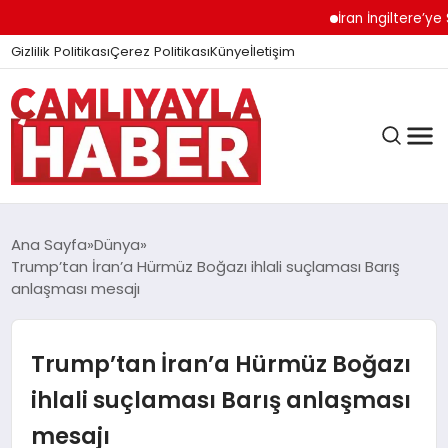
İran İngiltere’ye Sert
Gizlilik Politikası
Çerez Politikası
Künye
İletişim
Ana Sayfa
Dünya
Trump’tan İran’a Hürmüz Boğazı ihlali suçlaması Barış
anlaşması mesajı
GÜNDEM
Trump’tan İran’a Hürmüz Boğazı
DÜNYA
ihlali suçlaması Barış anlaşması
mesajı
EĞITIM