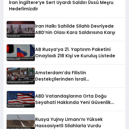
İran İngiltere’ye Sert Uyardı Saldırı Üssü Meşru
Hedefimizdir
İran Halkı Sahilde Silahlı Devriyede
ABD’nin Olası Kara Saldırısına Karşı
AB Rusya’ya 21. Yaptırım Paketini
Onayladı 218 Kişi ve Kuruluş Listede
Amsterdam’da Filistin
Destekçilerinden İsrail
Hapishanelerindeki Doktor İçin Eylem
ABD Vatandaşlarına Orta Doğu
Seyahati Hakkında Yeni Güvenlik
Uyarısı
Rusya Yujnıy Limanı’nı Yüksek
Hassasiyetli Silahlarla Vurdu