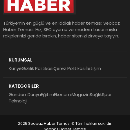
Türkiye’nin en güçlü ve en iddialı haber teması: Seobaz
Haber Teması. Hız, SEO uyumu ve modern tasarımıyla
rakiplerinizi geride bırakın, haber sitenizi zirveye taşıyın.
KURUMSAL
Künye
Gizlilik Politikası
Çerez Politikası
İletişim
KATEGORİLER
Gündem
Dünya
Eğitim
Ekonomi
Magazin
Sağlık
Spor
Teknoloji
2025 Seobaz Haber Teması © Tüm hakları saklıdır.
Seobaz Haber Teması