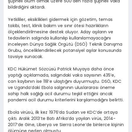
şüpheli ölüm olmak üzere 500’den fazla şüpheli vaka
bildirdiğini aktardı.
Yetkililer, eksiklikleri gidermek için gözetim, temas
takibi, test, klinik bakım ve sınır ötesi hazırlıkların
ölçeklendirilmesine destek oluyor. Aday aşıların ve
tedavilerin salgında kullanılıp kullanılamayacağını
inceleyen Dünya Sağlık Örgütü (DSÖ) Teknik Danışma
Grubu, önceliklendirilecek potansiyel aşılar konusunda
tavsiye sunacak.
KDC Hükümet Sözcüsü Patrick Muyaya daha önce
yaptığı açıklamada, salgındaki vaka sayısının 435’e,
can kaybının ise 118’e ulaştığını duyurmuştu. DSÖ, KDC
ve Uganda’daki Ebola salgınının uluslararası öneme
sahip halk sağlığı acil durumu teşkil ettiğini ancak
pandemi acil durumu kriterlerini karşılamadığını belirtti.
Ebola virüsü, ilk kez 1976’da Sudan ve KDC’de ortaya
çıktı. Aralık 2013’te Batı Afrika’da yayılan virüs, 2014-
2017’de Gine, Liberya ve Sierra Leone’de binlerce kişinin
ölümüne neden olmuştu.