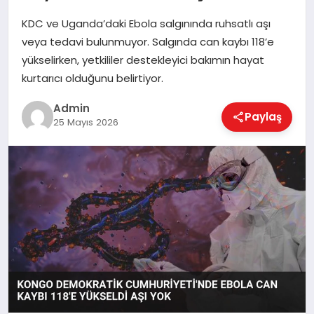
KDC ve Uganda’daki Ebola salgınında ruhsatlı aşı
veya tedavi bulunmuyor. Salgında can kaybı 118’e
EKONOMI
yükselirken, yetkililer destekleyici bakımın hayat
kurtarıcı olduğunu belirtiyor.
MAGAZIN
Admin
Paylaş
25 Mayıs 2026
SAĞLIK
SPOR
TEKNOLOJI