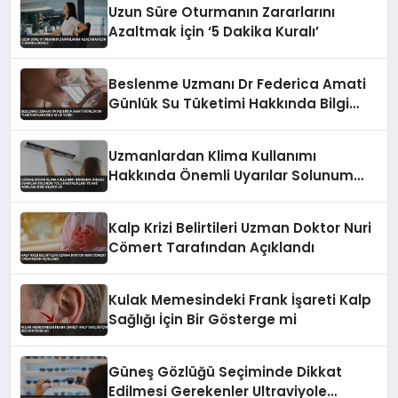
Uzun Süre Oturmanın Zararlarını
Azaltmak İçin ‘5 Dakika Kuralı’
Beslenme Uzmanı Dr Federica Amati
Günlük Su Tüketimi Hakkında Bilgi
Verdi
Uzmanlardan Klima Kullanımı
Hakkında Önemli Uyarılar Solunum
Yolu Hastalıkları ve Kas Ağrıları Riski
Belirtildi
Kalp Krizi Belirtileri Uzman Doktor Nuri
Cömert Tarafından Açıklandı
Kulak Memesindeki Frank İşareti Kalp
Sağlığı İçin Bir Gösterge mi
Güneş Gözlüğü Seçiminde Dikkat
Edilmesi Gerekenler Ultraviyole