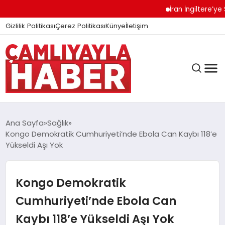
İran İngiltere’ye Sert 
Gizlilik Politikası
Çerez Politikası
Künye
İletişim
Ana Sayfa
Sağlık
Kongo Demokratik Cumhuriyeti’nde Ebola Can Kaybı 118’e
Yükseldi Aşı Yok
GÜNDEM
Kongo Demokratik
DÜNYA
Cumhuriyeti’nde Ebola Can
Kaybı 118’e Yükseldi Aşı Yok
EĞITIM